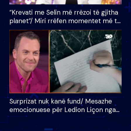
“Krevati me Selin më rrëzoi të gjitha
planet”/ Miri rrëfen momentet më të
bukura në shtëpinë e BB VIP: Do më
mungojë zilja e mëngjesit kur…
Surprizat nuk kanë fund/ Mesazhe
emocionuese për Ledion Liçon nga
nëna dhe fëmijët e tij, moderatori
nuk i mban dot lotët: Nuk meritoj…