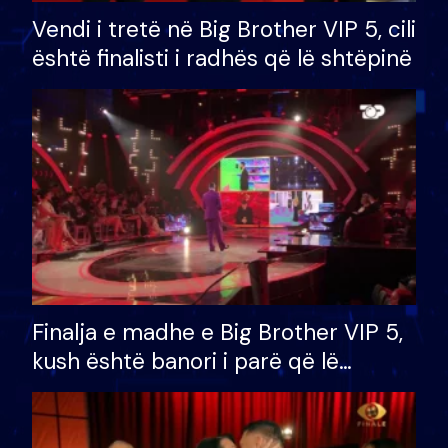
Vendi i tretë në Big Brother VIP 5, cili
është finalisti i radhës që lë shtëpinë
Finalja e madhe e Big Brother VIP 5,
kush është banori i parë që lë
shtëpinë dhe humb mundësinë për
të fituar çmimin e madh