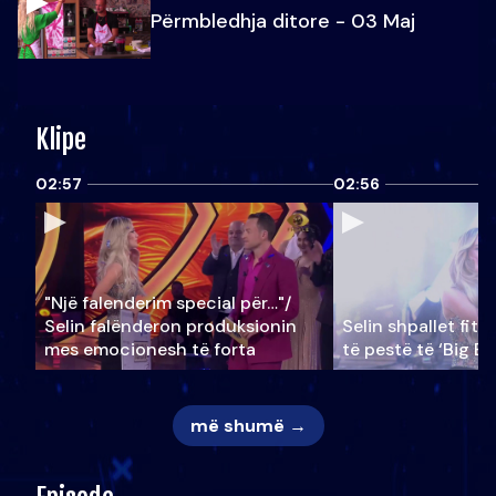
Përmbledhja ditore - 03 Maj
Klipe
02:57
02:56
"Një falenderim special për…"/
Selin falënderon produksionin
Selin shpallet fitu
mes emocionesh të forta
të pestë të ‘Big Br
më shumë →