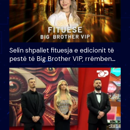
Selin shpallet fituesja e edicionit të
pestë të Big Brother VIP, rrëmben
çmimin e madh prej 100 mijë eurosh