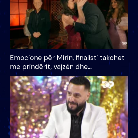
Emocione për Mirin, finalisti takohet
me prindërit, vajzën dhe
bashkëshorten: S’kemi ndonjë letër
divorci apo jo?