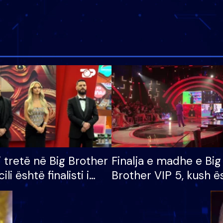
i tretë në Big Brother
Finalja e madhe e Big
cili është finalisti i
Brother VIP 5, kush ë
 që lë shtëpinë
banori i parë që lë sh
dhe humb mundësinë
të fituar çmimin e m