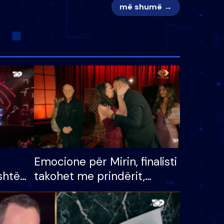
më shumë →
Emocione për Mirin, finalisti
shtë
takohet me prindërit,
tëpinë
vajzën dhe bashkëshorten:
 për
S’kemi ndonjë letër divorci
adh
apo jo?