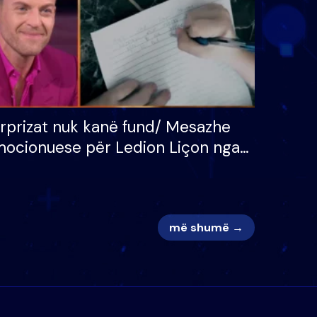
rprizat nuk kanë fund/ Mesazhe
ocionuese për Ledion Liçon nga
na dhe fëmijët e tij, moderatori
k i mban dot lotët: Nuk meritoj…
më shumë →