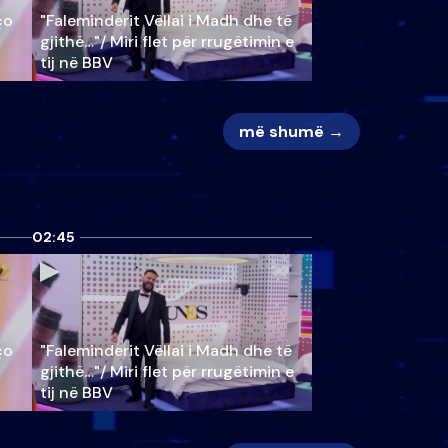
ço
"Faleminderit Vëllai i Madh dhe të
gjithë…"/ Miri flet për rrugëtimin e
tij në BBV
më shumë →
02:45
ço
"Faleminderit Vëllai i Madh dhe të
gjithë…"/ Miri flet për rrugëtimin e
tij në BBV