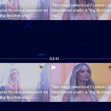
"Një magji televizive"/ Ledion Li
llet fituese e edicionit të
falenderon stafin e "Big Brother
‘Big Brother Vip’
Vip"
02:51
"Një magji televizive"/ Ledion Li
llet fituese e edicionit të
falenderon stafin e "Big Brother
‘Big Brother Vip’
Vip"