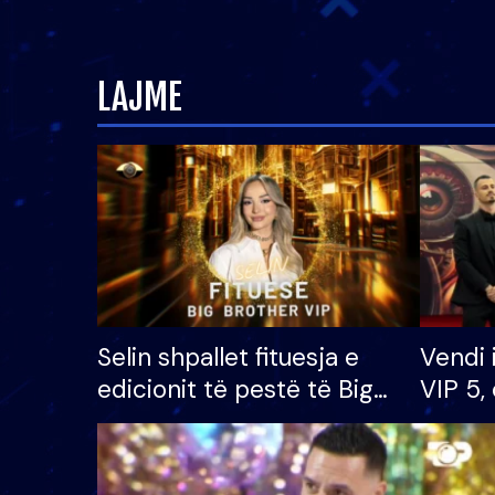
LAJME
Selin shpallet fituesja e
Vendi 
edicionit të pestë të Big
VIP 5, 
Brother VIP, rrëmben
radhës
çmimin e madh prej 100
mijë eurosh