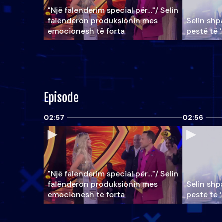
"Një falenderim special për…"/ Selin
falënderon produksionin mes
Selin shpa
emocionesh të forta
pestë të 
Episode
02:57
02:56
"Një falenderim special për…"/ Selin
falënderon produksionin mes
Selin shpa
emocionesh të forta
pestë të 