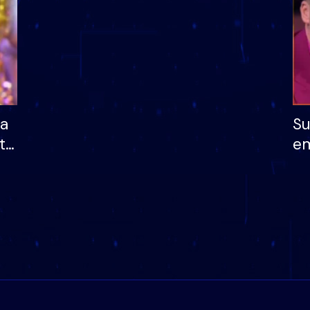
ha
Su
të
em
më
në
nu