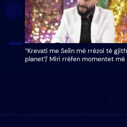
“Krevati me Selin më rrëzoi të gjit
planet”/ Miri rrëfen momentet më 
bukura në shtëpinë e BB VIP: Do 
mungojë zilja e mëngjesit kur…