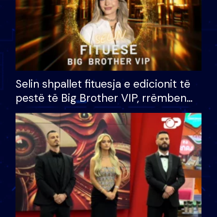
Selin shpallet fituesja e edicionit të
pestë të Big Brother VIP, rrëmben
çmimin e madh prej 100 mijë eurosh