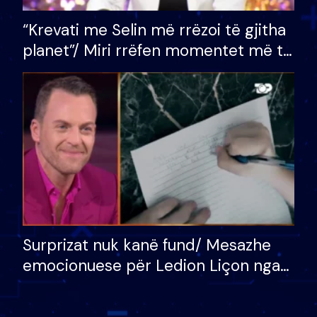
“Krevati me Selin më rrëzoi të gjitha
planet”/ Miri rrëfen momentet më të
bukura në shtëpinë e BB VIP: Do më
mungojë zilja e mëngjesit kur…
Surprizat nuk kanë fund/ Mesazhe
emocionuese për Ledion Liçon nga
nëna dhe fëmijët e tij, moderatori
nuk i mban dot lotët: Nuk meritoj…