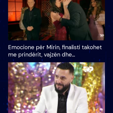
Emocione për Mirin, finalisti takohet
me prindërit, vajzën dhe
bashkëshorten: S’kemi ndonjë letër
divorci apo jo?