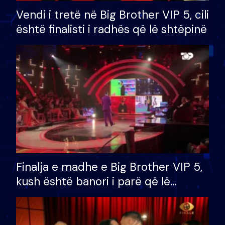
Vendi i tretë në Big Brother VIP 5, cili
është finalisti i radhës që lë shtëpinë
Finalja e madhe e Big Brother VIP 5,
kush është banori i parë që lë
shtëpinë dhe humb mundësinë për
të fituar çmimin e madh