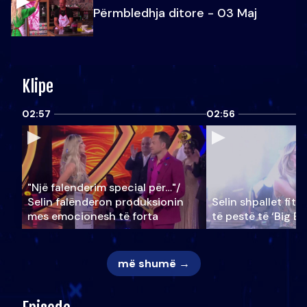
Përmbledhja ditore - 03 Maj
Klipe
02:57
02:56
"Një falenderim special për…"/
Selin falënderon produksionin
Selin shpallet fitu
mes emocionesh të forta
të pestë të ‘Big Br
më shumë →