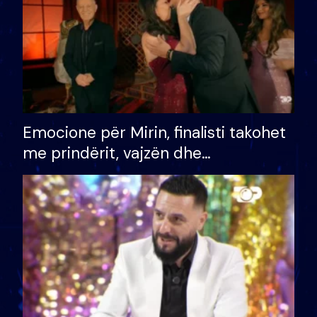
Emocione për Mirin, finalisti takohet
me prindërit, vajzën dhe
bashkëshorten: S’kemi ndonjë letër
divorci apo jo?