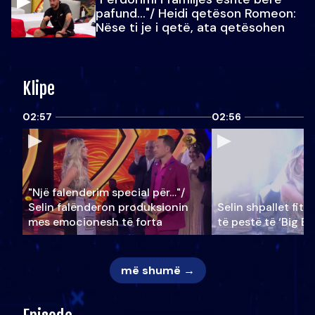
pafund…"/ Heidi qetëson Romeon:
Nëse ti je i qetë, ata qetësohen
Klipe
02:57
02:56
"Një falenderim special për…"/
Selin falënderon produksionin
Selin shpallet fitu
mes emocionesh të forta
të pestë të ‘Big Br
më shumë →