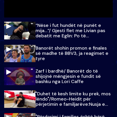
“Nëse i fut hundët në punët e
mija…”/ Gjesti flet me Livian pas
debatit me Eglin: Po të
paralajmëroj
Banorët shohin promon e finales
së madhe të BBV3, ja reagimet e
tyre
Zarf i bardhë/ Banorët do të
shijojnë mëngjesin e fundit së
bashku nga Lori Caffe
"Duhet të kesh limite ku prek, mos
lëndo"/Romeo-Heidit për
përjetimin e familjarëve:Nusja e
Julit…
"Përdorimi i familjes është bërë