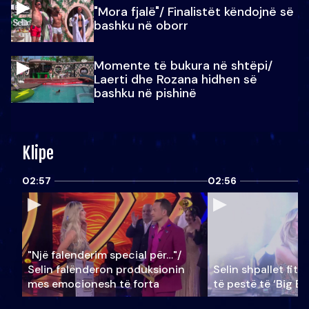
"Mora fjalë"/ Finalistët këndojnë së
bashku në oborr
Momente të bukura në shtëpi/
Laerti dhe Rozana hidhen së
bashku në pishinë
Klipe
02:57
02:56
"Një falenderim special për…"/
Selin falënderon produksionin
Selin shpallet fitu
mes emocionesh të forta
të pestë të ‘Big Br