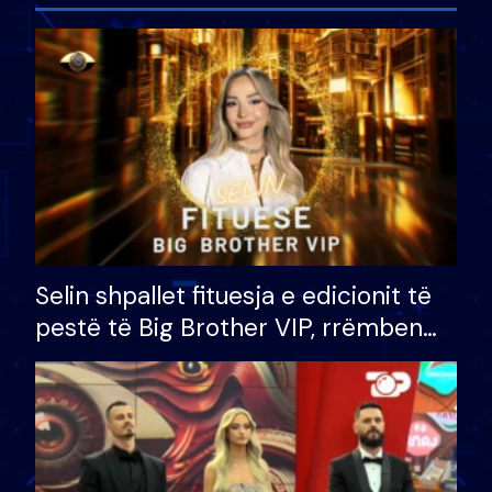
Selin shpallet fituesja e edicionit të
pestë të Big Brother VIP, rrëmben
çmimin e madh prej 100 mijë eurosh