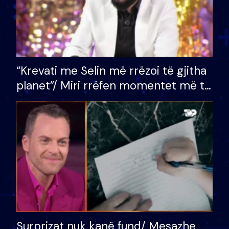
“Krevati me Selin më rrëzoi të gjitha
planet”/ Miri rrëfen momentet më të
bukura në shtëpinë e BB VIP: Do më
mungojë zilja e mëngjesit kur…
Surprizat nuk kanë fund/ Mesazhe