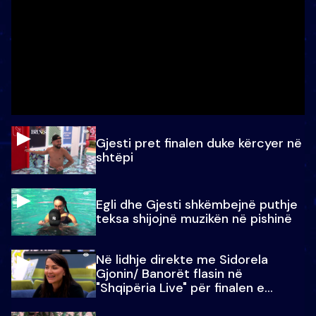
Gjesti pret finalen duke kërcyer në
shtëpi
Egli dhe Gjesti shkëmbejnë puthje
teksa shijojnë muzikën në pishinë
Në lidhje direkte me Sidorela
Gjonin/ Banorët flasin në
"Shqipëria Live" për finalen e
madhe