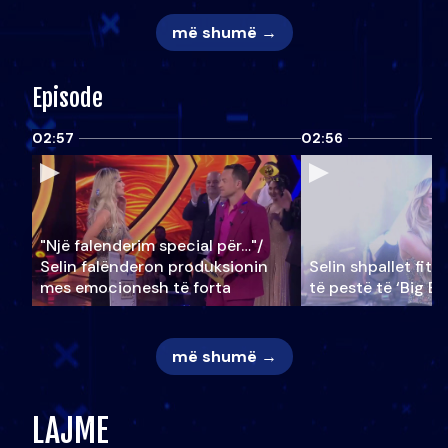
më shumë →
Episode
02:57
02:56
"Një falenderim special për…"/
Selin falënderon produksionin
Selin shpallet fitu
mes emocionesh të forta
të pestë të ‘Big Br
më shumë →
LAJME