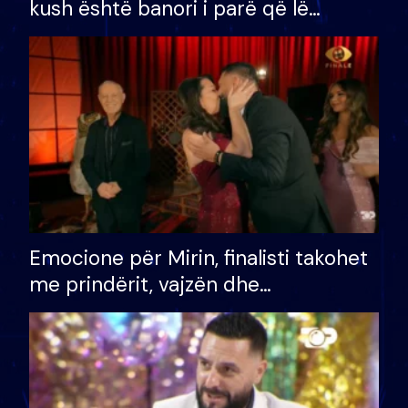
kush është banori i parë që lë
shtëpinë dhe humb mundësinë për
të fituar çmimin e madh
Emocione për Mirin, finalisti takohet
me prindërit, vajzën dhe
bashkëshorten: S’kemi ndonjë letër
divorci apo jo?