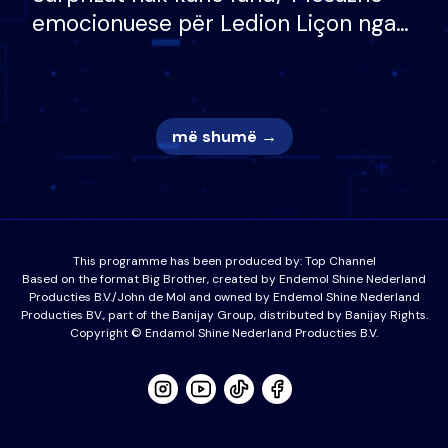
emocionuese për Ledion Liçon nga
nëna dhe fëmijët e tij, moderatori
nuk i mban dot lotët: Nuk meritoj…
më shumë →
This programme has been produced by:
Top Channel
Based on the format Big Brother, created by Endemol Shine Nederland
Producties B.V./John de Mol and owned by Endemol Shine Nederland
Producties BV., part of the Banijay Group, distributed by Banijay Rights.
Copyright © Endamol Shine Nederland Producties B.V.