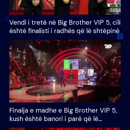
Vendi i tretë në Big Brother VIP 5, cili
është finalisti i radhës që lë shtëpinë
Finalja e madhe e Big Brother VIP 5,
kush është banori i parë që lë
shtëpinë dhe humb mundësinë për