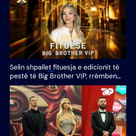
Selin shpallet fituesja e edicionit të
pestë të Big Brother VIP, rrëmben
çmimin e madh prej 100 mijë eurosh