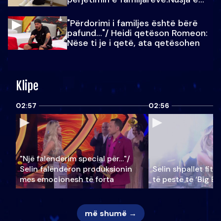
Julit…
"Përdorimi i familjes është bërë
pafund…"/ Heidi qetëson Romeon:
Nëse ti je i qetë, ata qetësohen
Klipe
02:57
02:56
"Një falenderim special për…"/
Selin falënderon produksionin
Selin shpallet fitu
mes emocionesh të forta
të pestë të ‘Big Br
më shumë →