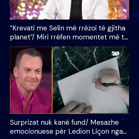
“Krevati me Selin më rrëzoi të gjitha
planet”/ Miri rrëfen momentet më të
bukura në shtëpinë e BB VIP: Do më
mungojë zilja e mëngjesit kur…
Surprizat nuk kanë fund/ Mesazhe
emocionuese për Ledion Liçon nga