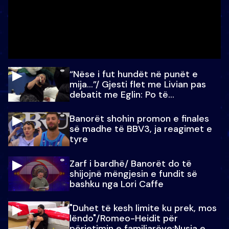
“Nëse i fut hundët në punët e
mija…”/ Gjesti flet me Livian pas
debatit me Eglin: Po të
paralajmëroj
Banorët shohin promon e finales
së madhe të BBV3, ja reagimet e
tyre
Zarf i bardhë/ Banorët do të
shijojnë mëngjesin e fundit së
bashku nga Lori Caffe
"Duhet të kesh limite ku prek, mos
lëndo"/Romeo-Heidit për
përjetimin e familjarëve:Nusja e