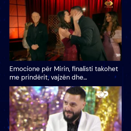
të fituar çmimin e madh
Emocione për Mirin, finalisti takohet
me prindërit, vajzën dhe
bashkëshorten: S’kemi ndonjë letër
divorci apo jo?