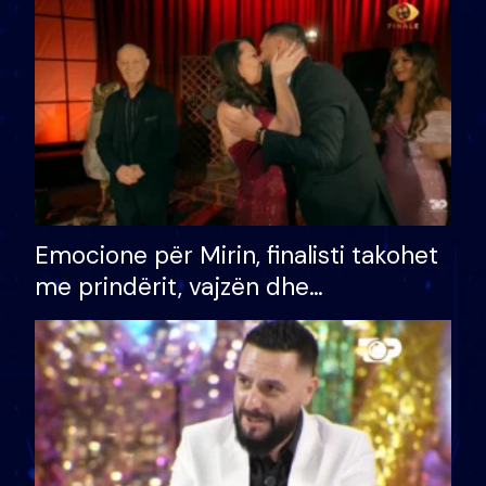
të fituar çmimin e madh
Emocione për Mirin, finalisti takohet
me prindërit, vajzën dhe
bashkëshorten: S’kemi ndonjë letër
divorci apo jo?