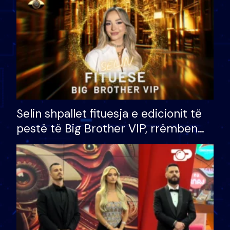
Selin shpallet fituesja e edicionit të
pestë të Big Brother VIP, rrëmben
çmimin e madh prej 100 mijë eurosh