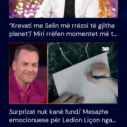
“Krevati me Selin më rrëzoi të gjitha
planet”/ Miri rrëfen momentet më të
bukura në shtëpinë e BB VIP: Do më
mungojë zilja e mëngjesit kur…
Surprizat nuk kanë fund/ Mesazhe
emocionuese për Ledion Liçon nga