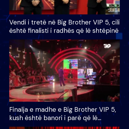
Vendi i tretë në Big Brother VIP 5, cili
është finalisti i radhës që lë shtëpinë
Finalja e madhe e Big Brother VIP 5,
kush është banori i parë që lë
shtëpinë dhe humb mundësinë për