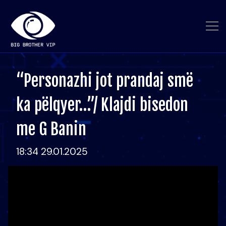
“Personazhi jot prandaj smë
ka pëlqyer…”/ Klajdi bisedon
me G Banin
18:34 29.01.2025