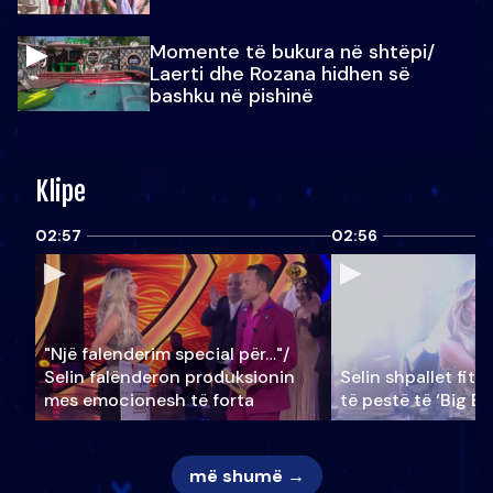
Momente të bukura në shtëpi/
Laerti dhe Rozana hidhen së
bashku në pishinë
Klipe
02:57
02:56
"Një falenderim special për…"/
Selin falënderon produksionin
Selin shpallet fitu
mes emocionesh të forta
të pestë të ‘Big Br
më shumë →