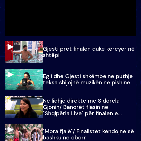
Gjesti pret finalen duke kërcyer në
shtëpi
Egli dhe Gjesti shkëmbejnë puthje
teksa shijojnë muzikën në pishinë
Në lidhje direkte me Sidorela
Gjonin/ Banorët flasin në
"Shqipëria Live" për finalen e
madhe
"Mora fjalë"/ Finalistët këndojnë së
bashku në oborr