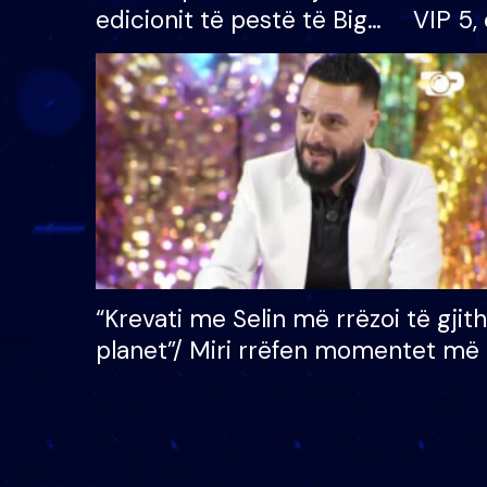
edicionit të pestë të Big
VIP 5, 
Brother VIP, rrëmben
radhës
çmimin e madh prej 100
mijë eurosh
“Krevati me Selin më rrëzoi të gjit
planet”/ Miri rrëfen momentet më 
bukura në shtëpinë e BB VIP: Do 
mungojë zilja e mëngjesit kur…