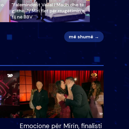
ço
"Faleminderit Vëllai i Madh dhe të
gjithë…"/ Miri flet për rrugëtimin e
tij në BBV
më shumë →
Emocione për Mirin, finalisti