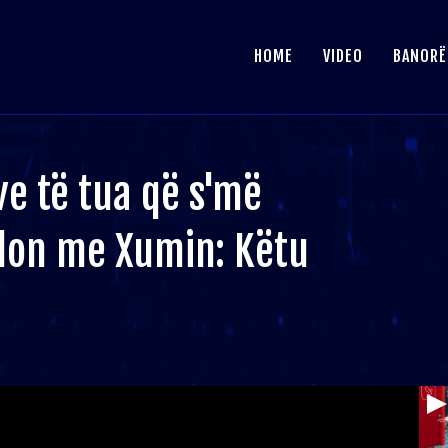
HOME
VIDEO
BANORË
e të tua që s'më
sedon me Xumin: Këtu