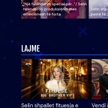
"Një falenderim special për…"/ Selin
falënderon produksionin mes
Selin shpa
emocionesh të forta
pestë të 
LAJME
Selin shpallet fituesja e
Vendi 