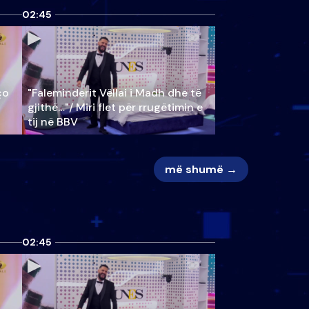
02:45
ço
"Faleminderit Vëllai i Madh dhe të
gjithë…"/ Miri flet për rrugëtimin e
tij në BBV
më shumë →
02:45