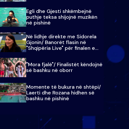
Egli dhe Gjesti shkëmbejnë
puthje teksa shijojnë muzikën
në pishinë
Në lidhje direkte me Sidorela
Gjonin/ Banorët flasin në
"Shqipëria Live" për finalen e
madhe
"Mora fjalë"/ Finalistët këndojnë
së bashku në oborr
Momente të bukura në shtëpi/
Laerti dhe Rozana hidhen së
bashku në pishinë