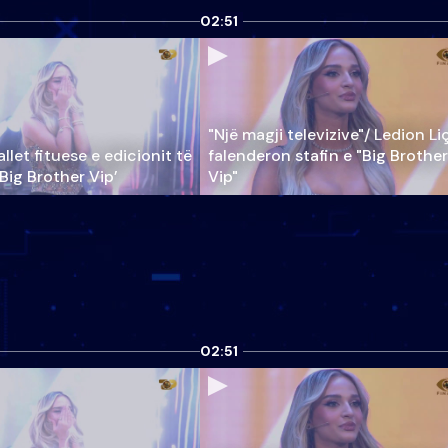
02:51
"Një magji televizive"/ Ledion Li
llet fituese e edicionit të
falenderon stafin e "Big Brother
‘Big Brother Vip’
Vip"
02:51