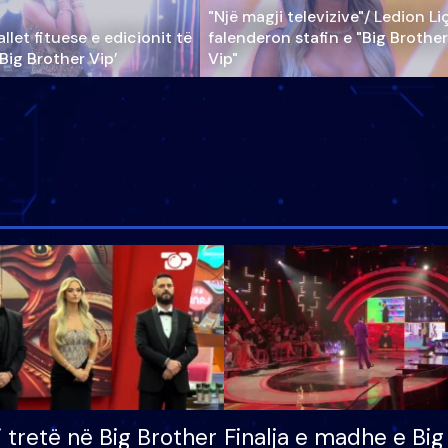
"Një magji televizive"/ Ledion Li
llet fituese e edicionit të
falenderon stafin e "Big Brother
‘Big Brother Vip’
Vip"
i tretë në Big Brother
Finalja e madhe e Big