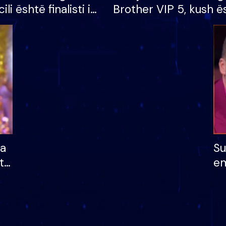
cili është finalisti i
Brother VIP 5, kush ë
 që lë shtëpinë
banori i parë që lë sh
dhe humb mundësinë
të fituar çmimin e m
ha
Su
të
em
më
në
nu