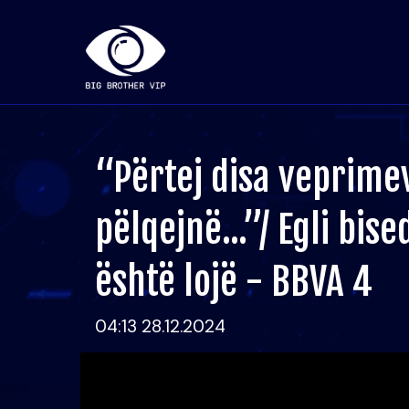
“Përtej disa veprimev
pëlqejnë...”/ Egli bi
është lojë - BBVA 4
04:13 28.12.2024