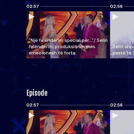
02:57
02:56
"Një falenderim special për…"/ Selin
falënderon produksionin mes
Selin shpa
emocionesh të forta
pestë të 
Episode
02:57
02:56