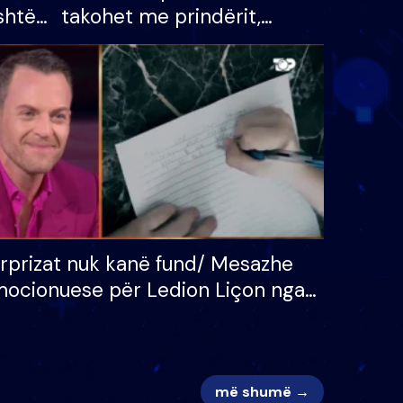
shtë
takohet me prindërit,
tëpinë
vajzën dhe bashkëshorten:
 për
S’kemi ndonjë letër divorci
adh
apo jo?
rprizat nuk kanë fund/ Mesazhe
ocionuese për Ledion Liçon nga
na dhe fëmijët e tij, moderatori
k i mban dot lotët: Nuk meritoj…
më shumë →