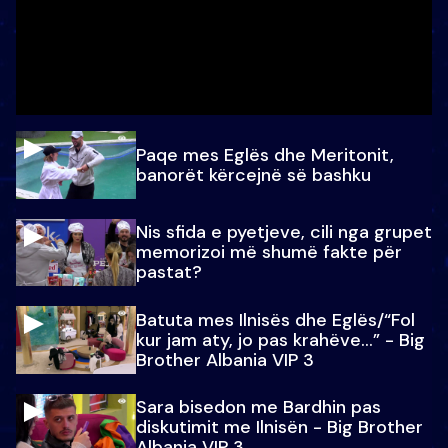
Paqe mes Eglës dhe Meritonit,
banorët kërcejnë së bashku
Nis sfida e pyetjeve, cili nga grupet
memorizoi më shumë fakte për
pastat?
Batuta mes Ilnisës dhe Eglës/“Fol
kur jam aty, jo pas krahëve…” - Big
Brother Albania VIP 3
Sara bisedon me Bardhin pas
diskutimit me Ilnisën - Big Brother
Albania VIP 3