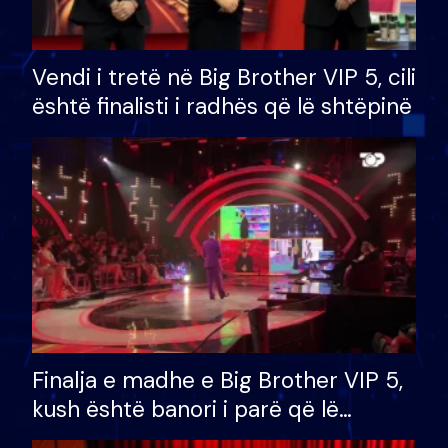
Vendi i tretë në Big Brother VIP 5, cili
është finalisti i radhës që lë shtëpinë
Finalja e madhe e Big Brother VIP 5,
kush është banori i parë që lë
shtëpinë dhe humb mundësinë për