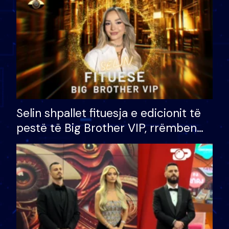
Selin shpallet fituesja e edicionit të
pestë të Big Brother VIP, rrëmben
çmimin e madh prej 100 mijë eurosh