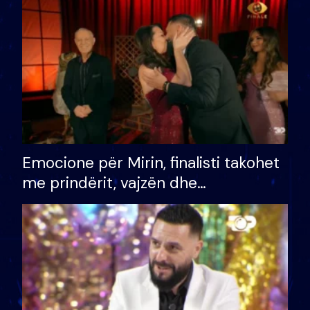
të fituar çmimin e madh
Emocione për Mirin, finalisti takohet
me prindërit, vajzën dhe
bashkëshorten: S’kemi ndonjë letër
divorci apo jo?