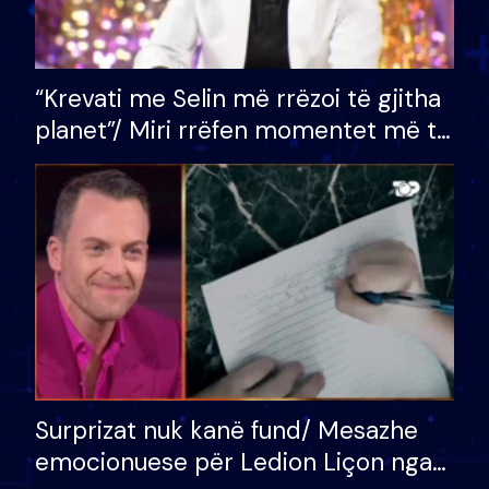
“Krevati me Selin më rrëzoi të gjitha
planet”/ Miri rrëfen momentet më të
bukura në shtëpinë e BB VIP: Do më
mungojë zilja e mëngjesit kur…
Surprizat nuk kanë fund/ Mesazhe
emocionuese për Ledion Liçon nga