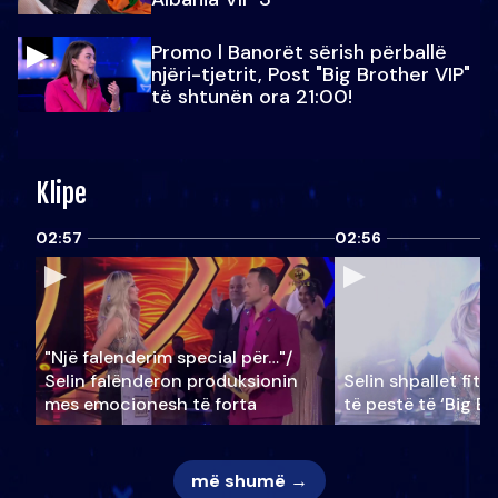
Promo l Banorët sërish përballë
njëri-tjetrit, Post "Big Brother VIP"
të shtunën ora 21:00!
Klipe
02:57
02:56
"Një falenderim special për…"/
Selin falënderon produksionin
Selin shpallet fitu
mes emocionesh të forta
të pestë të ‘Big Br
më shumë →