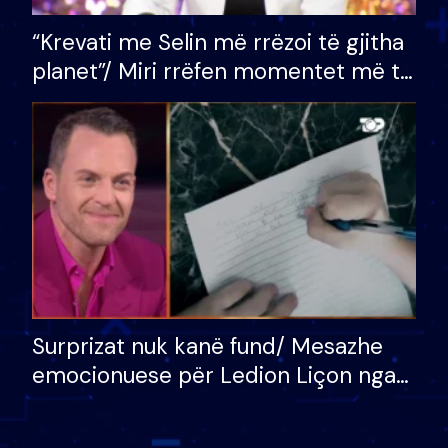
“Krevati me Selin më rrëzoi të gjitha
planet”/ Miri rrëfen momentet më të
bukura në shtëpinë e BB VIP: Do më
mungojë zilja e mëngjesit kur…
Surprizat nuk kanë fund/ Mesazhe
emocionuese për Ledion Liçon nga
nëna dhe fëmijët e tij, moderatori
nuk i mban dot lotët: Nuk meritoj…