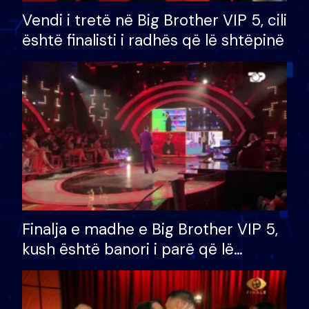
Vendi i tretë në Big Brother VIP 5, cili
është finalisti i radhës që lë shtëpinë
Finalja e madhe e Big Brother VIP 5,
kush është banori i parë që lë
shtëpinë dhe humb mundësinë për
të fituar çmimin e madh