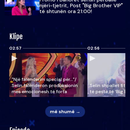
njëri-tjetrit, Post "Big Brother VIP"
të shtunën ora 21:00!
Klipe
02:57
02:56
"Një falenderim special për…"/
Selin falënderon produksionin
Selin shpallet fitu
mes emocionesh të forta
të pestë të ‘Big Br
më shumë →