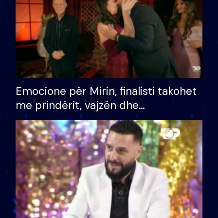
Emocione për Mirin, finalisti takohet
me prindërit, vajzën dhe
bashkëshorten: S’kemi ndonjë letër
divorci apo jo?