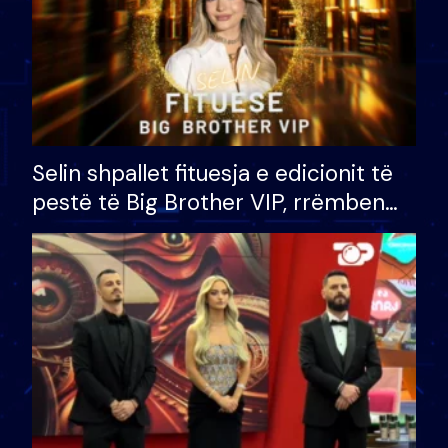
Selin shpallet fituesja e edicionit të
pestë të Big Brother VIP, rrëmben
çmimin e madh prej 100 mijë eurosh