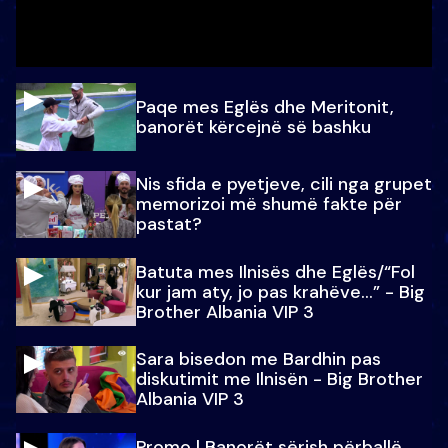
Paqe mes Eglës dhe Meritonit,
banorët kërcejnë së bashku
Nis sfida e pyetjeve, cili nga grupet
memorizoi më shumë fakte për
pastat?
Batuta mes Ilnisës dhe Eglës/“Fol
kur jam aty, jo pas krahëve…” - Big
Brother Albania VIP 3
Sara bisedon me Bardhin pas
diskutimit me Ilnisën - Big Brother
Albania VIP 3
Promo l Banorët sërish përballë