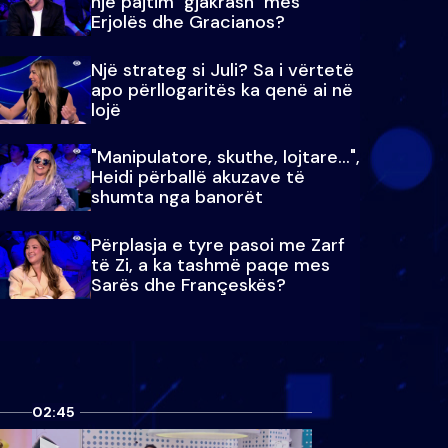
një pajtim "gjakrash" mes
Erjolës dhe Gracianos?
Një strateg si Juli? Sa i vërtetë
apo përllogaritës ka qenë ai në
lojë
"Manipulatore, skuthe, lojtare...",
Heidi përballë akuzave të
shumta nga banorët
Përplasja e tyre pasoi me Zarf
të Zi, a ka tashmë paqe mes
Sarës dhe Françeskës?
02:45