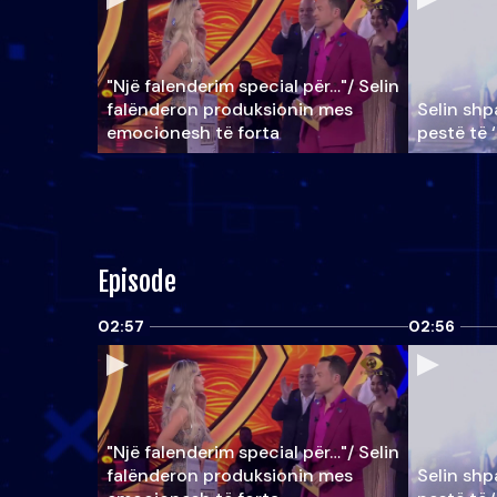
"Një falenderim special për…"/ Selin
falënderon produksionin mes
Selin shpa
emocionesh të forta
pestë të 
Episode
02:57
02:56
"Një falenderim special për…"/ Selin
falënderon produksionin mes
Selin shpa