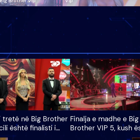
‘Big Brother Vip’
Vip"
i tretë në Big Brother
Finalja e madhe e Big
cili është finalisti i
Brother VIP 5, kush ë
 që lë shtëpinë
banori i parë që lë sh