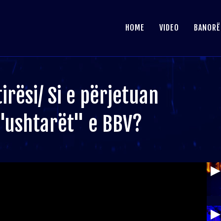
HOME
VIDEO
BANORË
irësi/ Si e përjetuan
"ushtarët" e BBV?