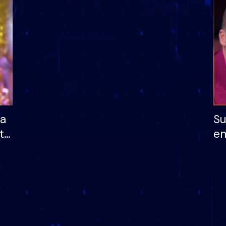
dhe humb mundësinë
të fituar çmimin e m
ha
Su
të
em
më
në
nu