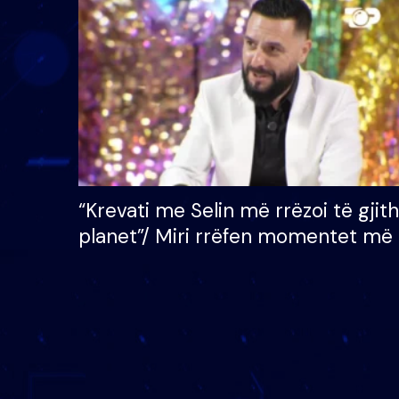
çmimin e madh prej 100
mijë eurosh
“Krevati me Selin më rrëzoi të gjit
planet”/ Miri rrëfen momentet më 
bukura në shtëpinë e BB VIP: Do 
mungojë zilja e mëngjesit kur…