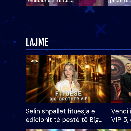
emocionesh të forta
pestë të 
LAJME
Selin shpallet fituesja e
Vendi 
edicionit të pestë të Big
VIP 5, 
Brother VIP, rrëmben
radhës