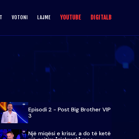
YOUTUBE
DIGITALB
T
VOTONI
LAJME
Episodi 2 - Post Big Brother VIP
3
Një miqësi e krisur, a do të ketë