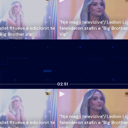
"Një magji televizive"/ Ledion Li
llet fituese e edicionit të
falenderon stafin e "Big Brother
‘Big Brother Vip’
Vip"
02:51
"Një magji televizive"/ Ledion Li
llet fituese e edicionit të
falenderon stafin e "Big Brother