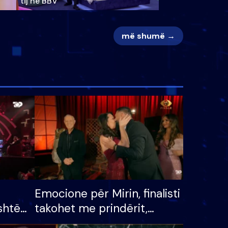
tij në BBV
më shumë →
Emocione për Mirin, finalisti
shtë
takohet me prindërit,
tëpinë
vajzën dhe bashkëshorten: