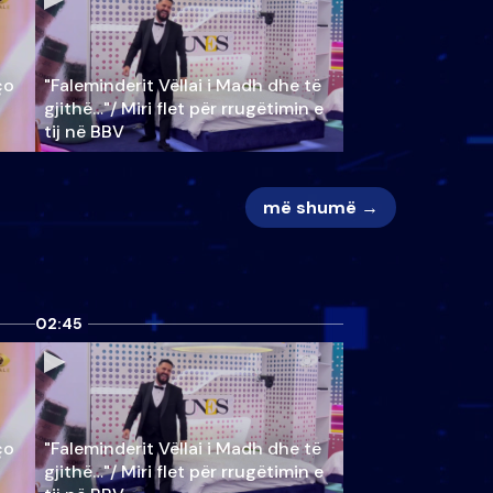
ço
"Faleminderit Vëllai i Madh dhe të
gjithë…"/ Miri flet për rrugëtimin e
tij në BBV
më shumë →
02:45
ço
"Faleminderit Vëllai i Madh dhe të
gjithë…"/ Miri flet për rrugëtimin e