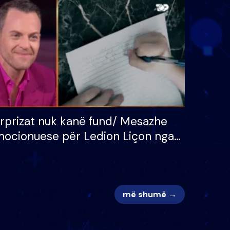
 për
S’kemi ndonjë letër divorci
adh
apo jo?
rprizat nuk kanë fund/ Mesazhe
ocionuese për Ledion Liçon nga
na dhe fëmijët e tij, moderatori
k i mban dot lotët: Nuk meritoj…
më shumë →