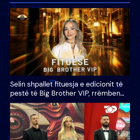
Selin shpallet fituesja e edicionit të
pestë të Big Brother VIP, rrëmben
çmimin e madh prej 100 mijë eurosh