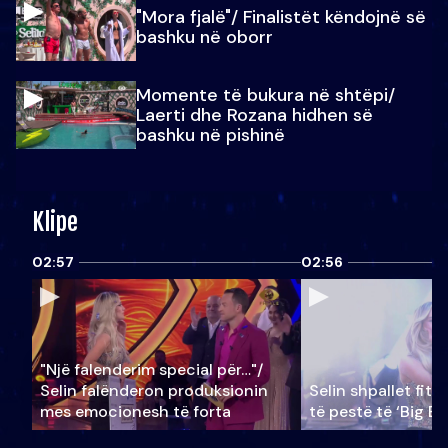
"Mora fjalë"/ Finalistët këndojnë së
bashku në oborr
Momente të bukura në shtëpi/
Laerti dhe Rozana hidhen së
bashku në pishinë
Klipe
02:57
02:56
"Një falenderim special për…"/
Selin falënderon produksionin
Selin shpallet fitu
mes emocionesh të forta
të pestë të ‘Big Br