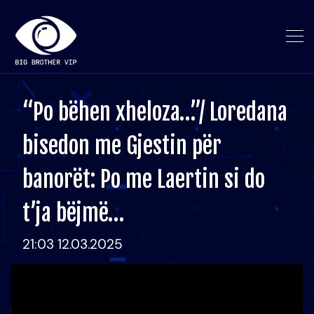
“Po bëhen xheloza…”/ Loredana
bisedon me Gjestin për
banorët: Po me Laertin si do
t’ja bëjmë…
21:03 12.03.2025