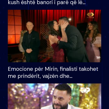
kush është banori i parë që lë
shtëpinë dhe humb mundësinë për
të fituar çmimin e madh
Emocione për Mirin, finalisti takohet
me prindërit, vajzën dhe
bashkëshorten: S’kemi ndonjë letër
divorci apo jo?