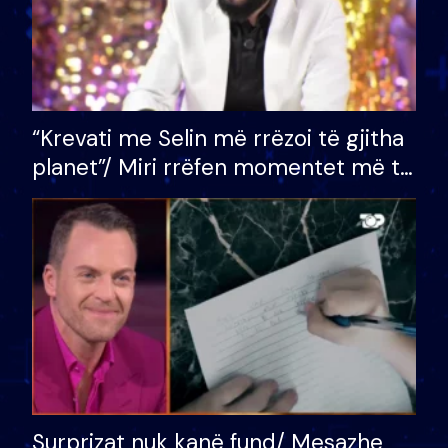
“Krevati me Selin më rrëzoi të gjitha
planet”/ Miri rrëfen momentet më të
bukura në shtëpinë e BB VIP: Do më
mungojë zilja e mëngjesit kur…
Surprizat nuk kanë fund/ Mesazhe