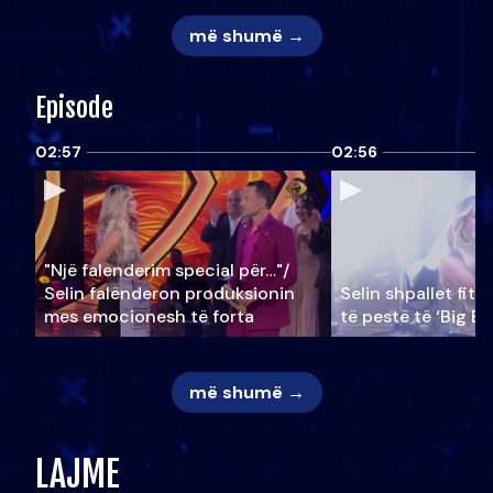
më shumë →
Episode
02:57
02:56
"Një falenderim special për…"/
Selin falënderon produksionin
Selin shpallet fitu
mes emocionesh të forta
të pestë të ‘Big Br
më shumë →
LAJME