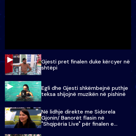
Gjesti pret finalen duke kërcyer në
shtëpi
Egli dhe Gjesti shkëmbejnë puthje
teksa shijojnë muzikën në pishinë
Në lidhje direkte me Sidorela
Gjonin/ Banorët flasin në
"Shqipëria Live" për finalen e
madhe