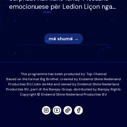
emocionuese për Ledion Liçon nga
nëna dhe fëmijët e tij, moderatori
nuk i mban dot lotët: Nuk meritoj…
më shumë →
This programme has been produced by:
Top Channel
Based on the format Big Brother, created by Endemol Shine Nederland
Producties B.V./John de Mol and owned by Endemol Shine Nederland
Producties BV., part of the Banijay Group, distributed by Banijay Rights.
Copyright © Endamol Shine Nederland Producties B.V.