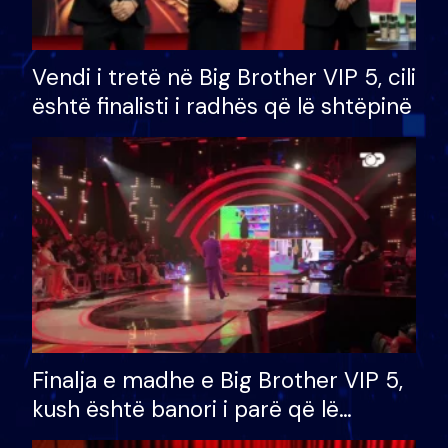
Vendi i tretë në Big Brother VIP 5, cili
është finalisti i radhës që lë shtëpinë
Finalja e madhe e Big Brother VIP 5,
kush është banori i parë që lë
shtëpinë dhe humb mundësinë për