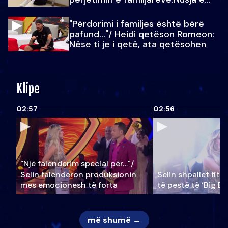
Julit…
"Përdorimi i familjes është bërë
pafund…"/ Heidi qetëson Romeon:
Nëse ti je i qetë, ata qetësohen
Klipe
02:57
02:56
"Një falenderim special për…"/
Selin falënderon produksionin
Selin shpallet fitu
mes emocionesh të forta
të pestë të ‘Big Br
më shumë →