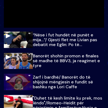
“Nëse i fut hundët në punët e
mija…”/ Gjesti flet me Livian pas
debatit me Eglin: Po të
paralajmëroj
Banorët shohin promon e finales
së madhe të BBV3, ja reagimet e
tyre
Zarf i bardhë/ Banorët do të
shijojnë mëngjesin e fundit së
bashku nga Lori Caffe
"Duhet të kesh limite ku prek, mos
lëndo"/Romeo-Heidit për
përjetimin e familjarëve:Nusja e