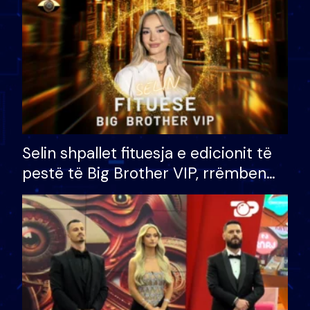
Selin shpallet fituesja e edicionit të
pestë të Big Brother VIP, rrëmben
çmimin e madh prej 100 mijë eurosh