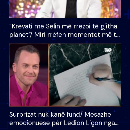
“Krevati me Selin më rrëzoi të gjitha
planet”/ Miri rrëfen momentet më të
bukura në shtëpinë e BB VIP: Do më
mungojë zilja e mëngjesit kur…
Surprizat nuk kanë fund/ Mesazhe
emocionuese për Ledion Liçon nga