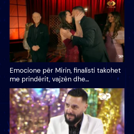
të fituar çmimin e madh
Emocione për Mirin, finalisti takohet
me prindërit, vajzën dhe
bashkëshorten: S’kemi ndonjë letër
divorci apo jo?