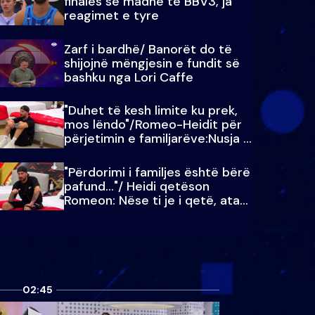
finales së madhe të BBV3, ja
reagimet e tyre
Zarf i bardhë/ Banorët do të
shijojnë mëngjesin e fundit së
bashku nga Lori Caffe
"Duhet të kesh limite ku prek,
mos lëndo"/Romeo-Heidit për
përjetimin e familjarëve:Nusja e
Julit…
"Përdorimi i familjes është bërë
pafund…"/ Heidi qetëson
Romeon: Nëse ti je i qetë, ata
qetësohen
02:45