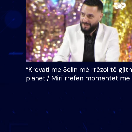
çmimin e madh prej 100
mijë eurosh
“Krevati me Selin më rrëzoi të gjit
planet”/ Miri rrëfen momentet më 
bukura në shtëpinë e BB VIP: Do 
mungojë zilja e mëngjesit kur…