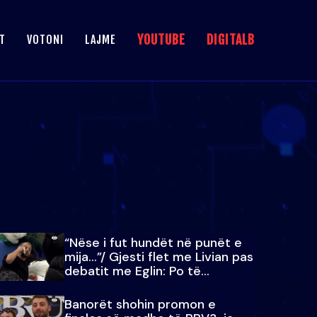
YOUTUBE
DIGITALB
T
VOTONI
LAJME
“Nëse i fut hundët në punët e
mija…”/ Gjesti flet me Livian pas
debatit me Eglin: Po të
paralajmëroj
Banorët shohin promon e