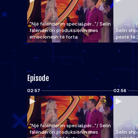
"Një falenderim special për…"/ Selin
falënderon produksionin mes
Selin shpa
emocionesh të forta
pestë të 
Episode
02:57
02:56
"Një falenderim special për…"/ Selin
falënderon produksionin mes
Selin shpa