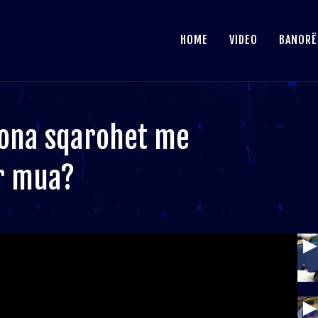
HOME
VIDEO
BANORË
jona sqarohet me
ur mua?