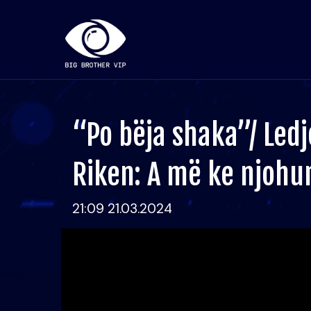
“Po bëja shaka”/ Led
Riken: A më ke njoh
21:09 21.03.2024