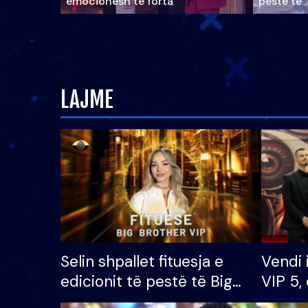
emocionesh të forta
pestë të 
LAJME
Selin shpallet fituesja e
Vendi 
edicionit të pestë të Big
VIP 5, 
Brother VIP, rrëmben
radhës