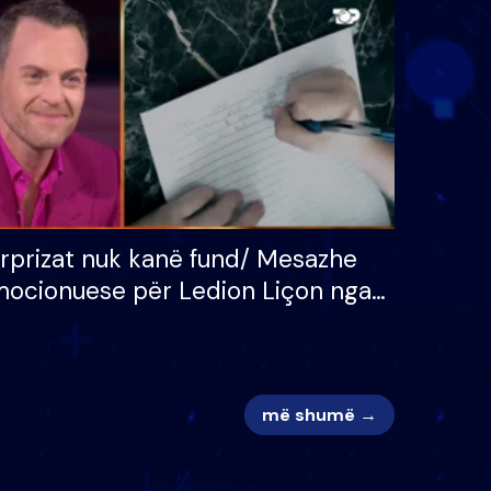
 për
S’kemi ndonjë letër divorci
adh
apo jo?
rprizat nuk kanë fund/ Mesazhe
ocionuese për Ledion Liçon nga
na dhe fëmijët e tij, moderatori
k i mban dot lotët: Nuk meritoj…
më shumë →