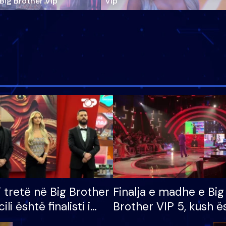
‘Big Brother Vip’
Vip"
i tretë në Big Brother
Finalja e madhe e Big
cili është finalisti i
Brother VIP 5, kush ë
 që lë shtëpinë
banori i parë që lë sh