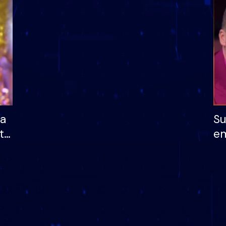
dhe humb mundësinë
të fituar çmimin e m
ha
Su
të
em
më
në
nu