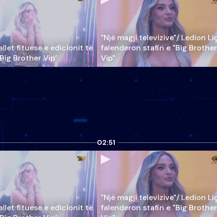
"Një magji televizive"/ Ledion Li
llet fituese e edicionit të
falenderon stafin e "Big Brother
‘Big Brother Vip’
Vip"
02:51
"Një magji televizive"/ Ledion Li
llet fituese e edicionit të
falenderon stafin e "Big Brother