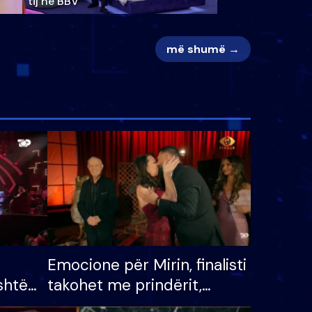
tij në BBV
më shumë →
Emocione për Mirin, finalisti
shtë
takohet me prindërit,
tëpinë
vajzën dhe bashkëshorten: