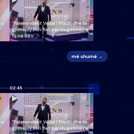
ço
"Faleminderit Vëllai i Madh dhe të
gjithë…"/ Miri flet për rrugëtimin e
tij në BBV
më shumë →
02:45
ço
"Faleminderit Vëllai i Madh dhe të
gjithë…"/ Miri flet për rrugëtimin e