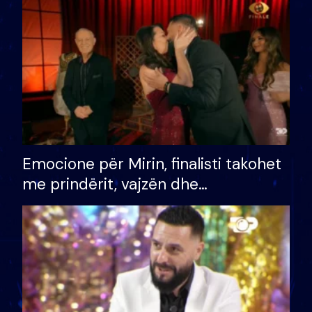
të fituar çmimin e madh
Emocione për Mirin, finalisti takohet
me prindërit, vajzën dhe
bashkëshorten: S’kemi ndonjë letër
divorci apo jo?