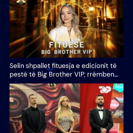
Selin shpallet fituesja e edicionit të
pestë të Big Brother VIP, rrëmben
çmimin e madh prej 100 mijë eurosh