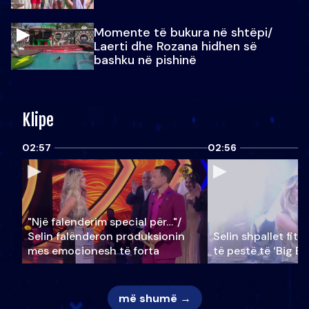
Momente të bukura në shtëpi/
Laerti dhe Rozana hidhen së
bashku në pishinë
Klipe
02:57
02:56
"Një falenderim special për…"/
Selin falënderon produksionin
Selin shpallet fitu
mes emocionesh të forta
të pestë të ‘Big Br
më shumë →