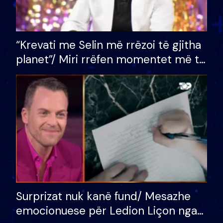
“Krevati me Selin më rrëzoi të gjitha
planet”/ Miri rrëfen momentet më të
bukura në shtëpinë e BB VIP: Do më
mungojë zilja e mëngjesit kur…
Surprizat nuk kanë fund/ Mesazhe
emocionuese për Ledion Liçon nga