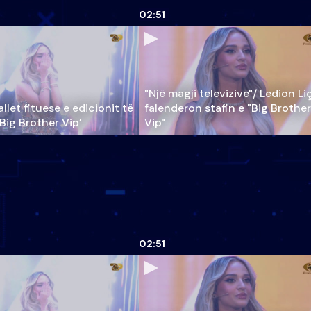
02:51
"Një magji televizive"/ Ledion Li
llet fituese e edicionit të
falenderon stafin e "Big Brother
‘Big Brother Vip’
Vip"
02:51