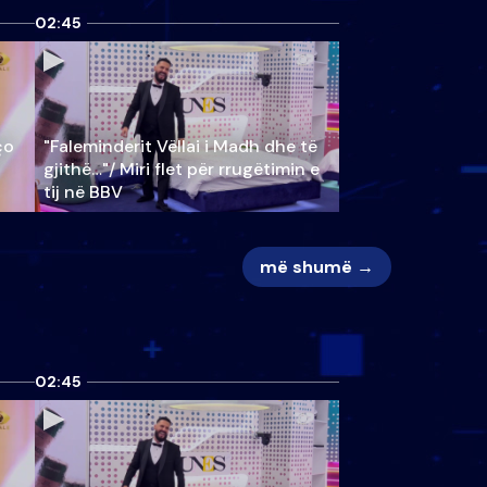
02:45
ço
"Faleminderit Vëllai i Madh dhe të
gjithë…"/ Miri flet për rrugëtimin e
tij në BBV
më shumë →
02:45