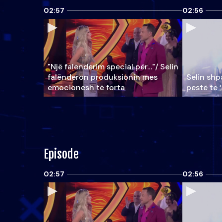
02:57
02:56
"Një falenderim special për…"/ Selin
falënderon produksionin mes
Selin shpa
emocionesh të forta
pestë të 
Episode
02:57
02:56