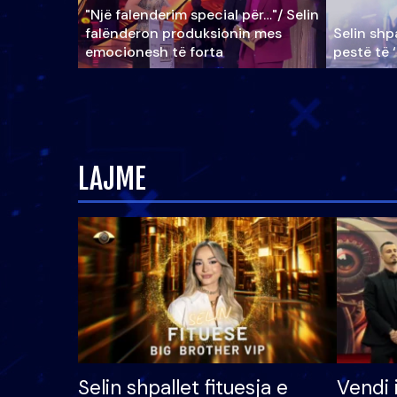
"Një falenderim special për…"/ Selin
falënderon produksionin mes
Selin shpa
emocionesh të forta
pestë të 
LAJME
Selin shpallet fituesja e
Vendi 