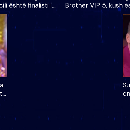
cili është finalisti i
Brother VIP 5, kush ë
 që lë shtëpinë
banori i parë që lë sh
dhe humb mundësinë
të fituar çmimin e m
ha
Su
të
em
më
në
nu