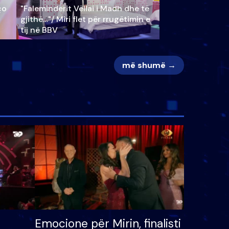
ço
"Faleminderit Vëllai i Madh dhe të
gjithë…"/ Miri flet për rrugëtimin e
tij në BBV
më shumë →
Emocione për Mirin, finalisti