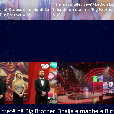
"Një magji televizive"/ Ledion Li
llet fituese e edicionit të
falenderon stafin e "Big Brother
‘Big Brother Vip’
Vip"
i tretë në Big Brother
Finalja e madhe e Big