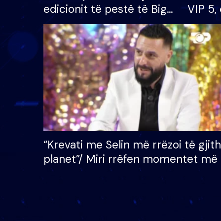
edicionit të pestë të Big
VIP 5, 
Brother VIP, rrëmben
radhës
çmimin e madh prej 100
mijë eurosh
“Krevati me Selin më rrëzoi të gjit
planet”/ Miri rrëfen momentet më 
bukura në shtëpinë e BB VIP: Do 
mungojë zilja e mëngjesit kur…