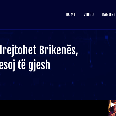
HOME
VIDEO
BANORË
 drejtohet Brikenës,
soj të gjesh