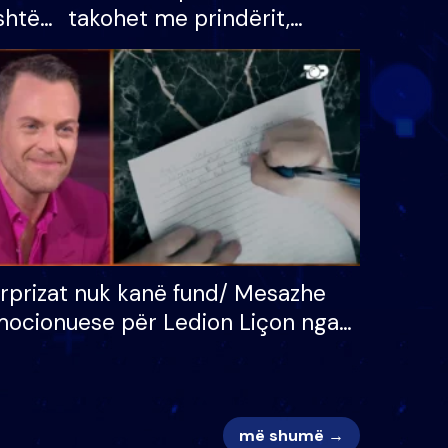
shtë
takohet me prindërit,
tëpinë
vajzën dhe bashkëshorten:
 për
S’kemi ndonjë letër divorci
adh
apo jo?
rprizat nuk kanë fund/ Mesazhe
ocionuese për Ledion Liçon nga
na dhe fëmijët e tij, moderatori
k i mban dot lotët: Nuk meritoj…
më shumë →