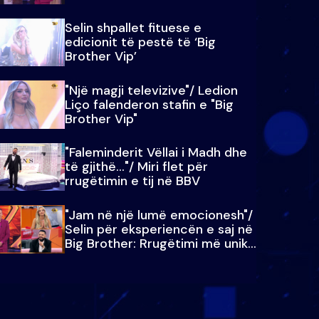
Selin shpallet fituese e
edicionit të pestë të ‘Big
Brother Vip’
"Një magji televizive"/ Ledion
Liço falenderon stafin e "Big
Brother Vip"
"Faleminderit Vëllai i Madh dhe
të gjithë…"/ Miri flet për
rrugëtimin e tij në BBV
"Jam në një lumë emocionesh"/
Selin për eksperiencën e saj në
Big Brother: Rrugëtimi më unik…