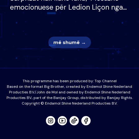
emocionuese për Ledion Liçon nga
nëna dhe fëmijët e tij, moderatori
nuk i mban dot lotët: Nuk meritoj…
më shumë →
This programme has been produced by:
Top Channel
Based on the format Big Brother, created by Endemol Shine Nederland
Producties B.V./John de Mol and owned by Endemol Shine Nederland
Producties BV., part of the Banijay Group, distributed by Banijay Rights.
Copyright © Endamol Shine Nederland Producties B.V.