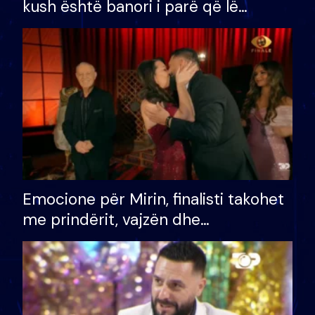
kush është banori i parë që lë
shtëpinë dhe humb mundësinë për
të fituar çmimin e madh
Emocione për Mirin, finalisti takohet
me prindërit, vajzën dhe
bashkëshorten: S’kemi ndonjë letër
divorci apo jo?