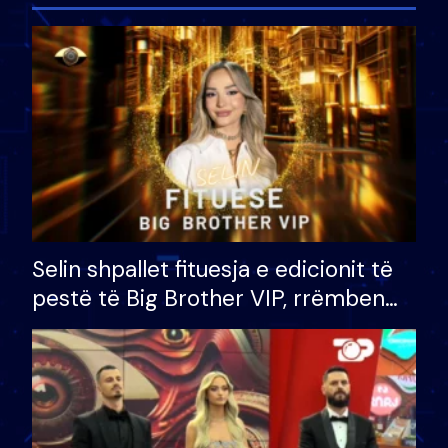
Selin shpallet fituesja e edicionit të
pestë të Big Brother VIP, rrëmben
çmimin e madh prej 100 mijë eurosh