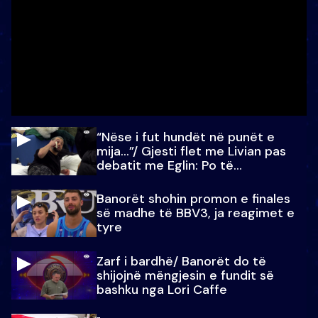
“Nëse i fut hundët në punët e
mija…”/ Gjesti flet me Livian pas
debatit me Eglin: Po të
paralajmëroj
Banorët shohin promon e finales
së madhe të BBV3, ja reagimet e
tyre
Zarf i bardhë/ Banorët do të
shijojnë mëngjesin e fundit së
bashku nga Lori Caffe