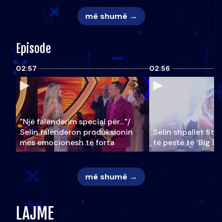
më shumë →
Episode
02:57
02:56
"Një falenderim special për…"/
Selin falënderon produksionin
Selin shpallet fitu
mes emocionesh të forta
të pestë të ‘Big Br
më shumë →
LAJME