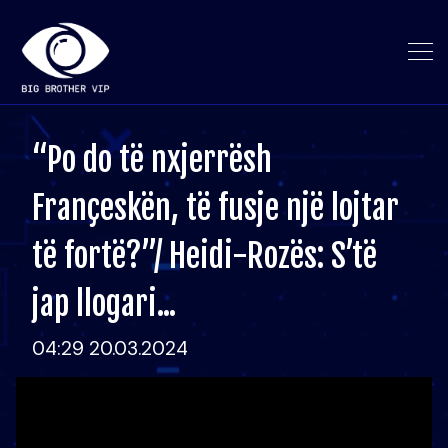
“Po do të nxjerrësh
Françeskën, të fusje një lojtar
të fortë?”/ Heidi-Rozës: S’të
jap llogari...
04:29 20.03.2024