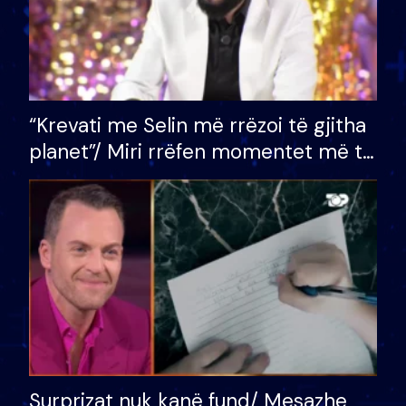
“Krevati me Selin më rrëzoi të gjitha
planet”/ Miri rrëfen momentet më të
bukura në shtëpinë e BB VIP: Do më
mungojë zilja e mëngjesit kur…
Surprizat nuk kanë fund/ Mesazhe