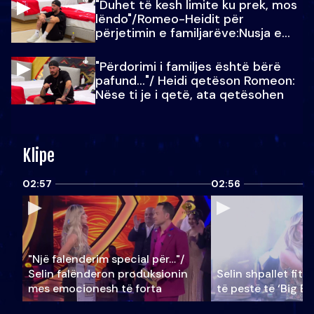
"Duhet të kesh limite ku prek, mos
lëndo"/Romeo-Heidit për
përjetimin e familjarëve:Nusja e
Julit…
"Përdorimi i familjes është bërë
pafund…"/ Heidi qetëson Romeon:
Nëse ti je i qetë, ata qetësohen
Klipe
02:57
02:56
"Një falenderim special për…"/
Selin falënderon produksionin
Selin shpallet fitu
mes emocionesh të forta
të pestë të ‘Big Br