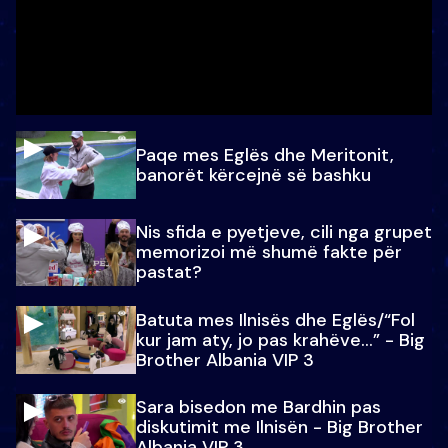
Paqe mes Eglës dhe Meritonit,
banorët kërcejnë së bashku
Nis sfida e pyetjeve, cili nga grupet
memorizoi më shumë fakte për
pastat?
Batuta mes Ilnisës dhe Eglës/“Fol
kur jam aty, jo pas krahëve…” - Big
Brother Albania VIP 3
Sara bisedon me Bardhin pas
diskutimit me Ilnisën - Big Brother
Albania VIP 3