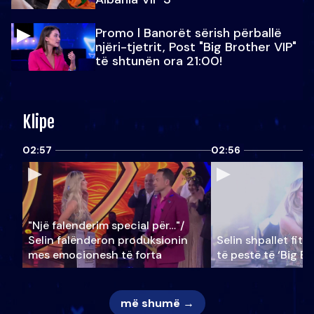
Promo l Banorët sërish përballë
njëri-tjetrit, Post "Big Brother VIP"
të shtunën ora 21:00!
Klipe
02:57
02:56
"Një falenderim special për…"/
Selin falënderon produksionin
Selin shpallet fitu
mes emocionesh të forta
të pestë të ‘Big Br
më shumë →