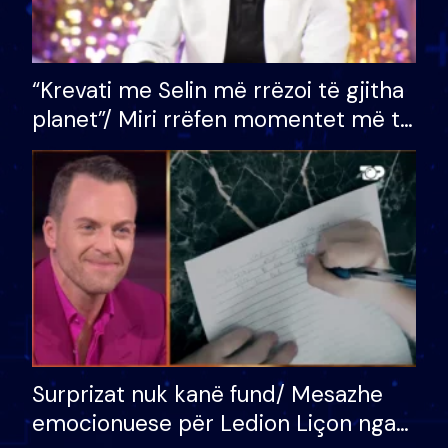
“Krevati me Selin më rrëzoi të gjitha
planet”/ Miri rrëfen momentet më të
bukura në shtëpinë e BB VIP: Do më
mungojë zilja e mëngjesit kur…
Surprizat nuk kanë fund/ Mesazhe
emocionuese për Ledion Liçon nga