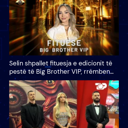
Selin shpallet fituesja e edicionit të
pestë të Big Brother VIP, rrëmben
çmimin e madh prej 100 mijë eurosh