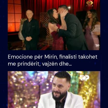
të fituar çmimin e madh
Emocione për Mirin, finalisti takohet
me prindërit, vajzën dhe
bashkëshorten: S’kemi ndonjë letër
divorci apo jo?