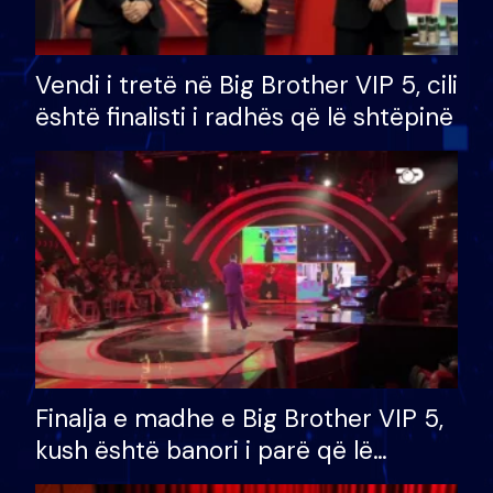
Vendi i tretë në Big Brother VIP 5, cili
është finalisti i radhës që lë shtëpinë
Finalja e madhe e Big Brother VIP 5,
kush është banori i parë që lë
shtëpinë dhe humb mundësinë për