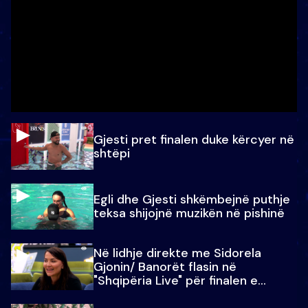
Gjesti pret finalen duke kërcyer në
shtëpi
Egli dhe Gjesti shkëmbejnë puthje
teksa shijojnë muzikën në pishinë
Në lidhje direkte me Sidorela
Gjonin/ Banorët flasin në
"Shqipëria Live" për finalen e
madhe