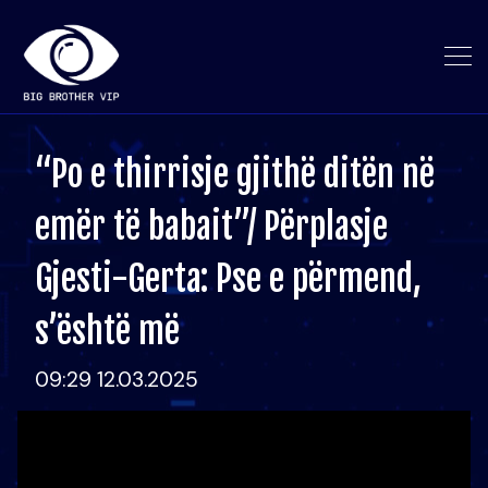
“Po e thirrisje gjithë ditën në
emër të babait”/ Përplasje
Gjesti-Gerta: Pse e përmend,
s’është më
09:29 12.03.2025