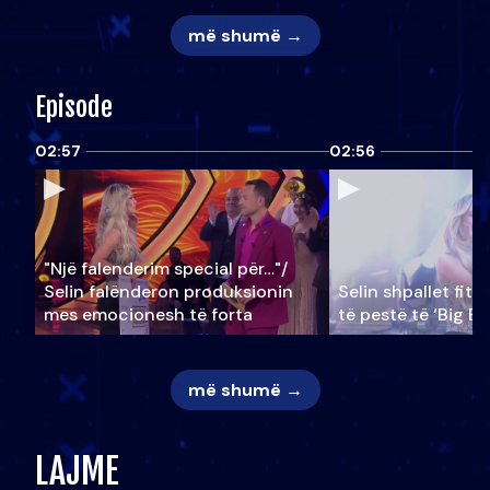
më shumë →
Episode
02:57
02:56
"Një falenderim special për…"/
Selin falënderon produksionin
Selin shpallet fitu
mes emocionesh të forta
të pestë të ‘Big Br
më shumë →
LAJME