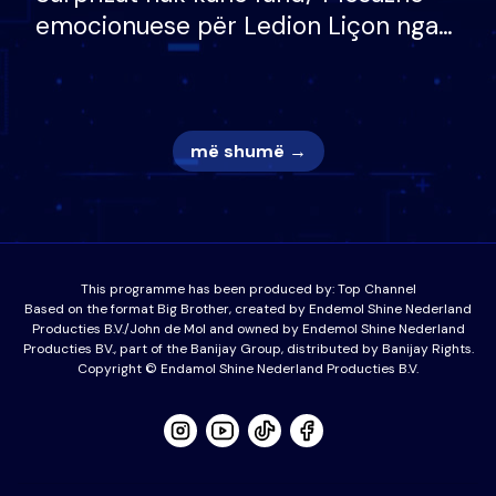
emocionuese për Ledion Liçon nga
nëna dhe fëmijët e tij, moderatori
nuk i mban dot lotët: Nuk meritoj…
më shumë →
This programme has been produced by:
Top Channel
Based on the format Big Brother, created by Endemol Shine Nederland
Producties B.V./John de Mol and owned by Endemol Shine Nederland
Producties BV., part of the Banijay Group, distributed by Banijay Rights.
Copyright © Endamol Shine Nederland Producties B.V.