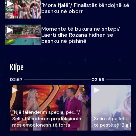
"Mora fjalë"/ Finalistët këndojnë së
bashku në oborr
Momente të bukura në shtëpi/
Laerti dhe Rozana hidhen së
bashku në pishinë
Klipe
02:57
02:56
"Një falenderim special për…"/
Selin falënderon produksionin
Selin shpallet fitu
mes emocionesh të forta
të pestë të ‘Big Br