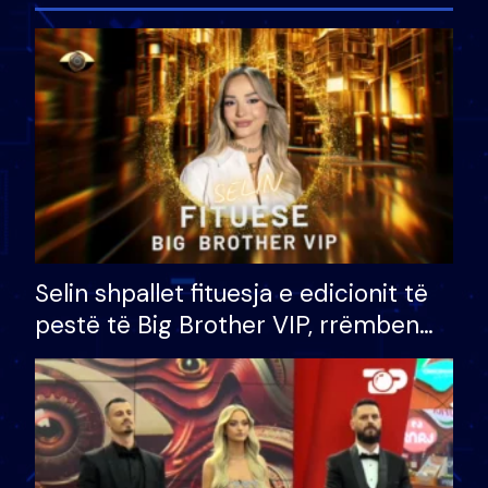
Selin shpallet fituesja e edicionit të
pestë të Big Brother VIP, rrëmben
çmimin e madh prej 100 mijë eurosh