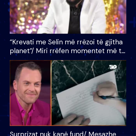
“Krevati me Selin më rrëzoi të gjitha
planet”/ Miri rrëfen momentet më të
bukura në shtëpinë e BB VIP: Do më
mungojë zilja e mëngjesit kur…
Surprizat nuk kanë fund/ Mesazhe