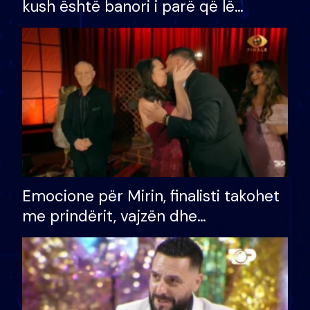
kush është banori i parë që lë
shtëpinë dhe humb mundësinë për
të fituar çmimin e madh
Emocione për Mirin, finalisti takohet
me prindërit, vajzën dhe
bashkëshorten: S’kemi ndonjë letër
divorci apo jo?