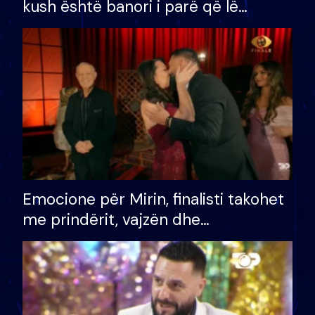
kush është banori i parë që lë
shtëpinë dhe humb mundësinë për
të fituar çmimin e madh
Emocione për Mirin, finalisti takohet
me prindërit, vajzën dhe
bashkëshorten: S’kemi ndonjë letër
divorci apo jo?