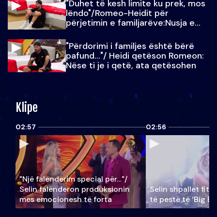
"Duhet të kesh limite ku prek, mos
lëndo"/Romeo-Heidit për
përjetimin e familjarëve:Nusja e
Julit…
"Përdorimi i familjes është bërë
pafund…"/ Heidi qetëson Romeon:
Nëse ti je i qetë, ata qetësohen
Klipe
02:57
02:56
"Një falenderim special për…"/
Selin falënderon produksionin
Selin shpallet fitu
mes emocionesh të forta
të pestë të ‘Big Br