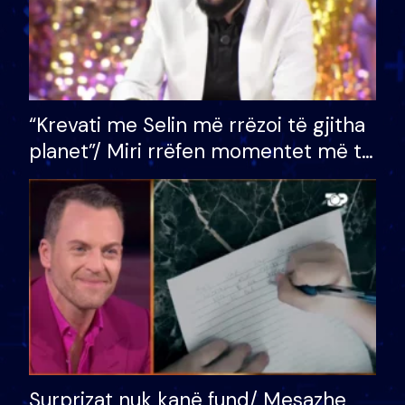
“Krevati me Selin më rrëzoi të gjitha
planet”/ Miri rrëfen momentet më të
bukura në shtëpinë e BB VIP: Do më
mungojë zilja e mëngjesit kur…
Surprizat nuk kanë fund/ Mesazhe