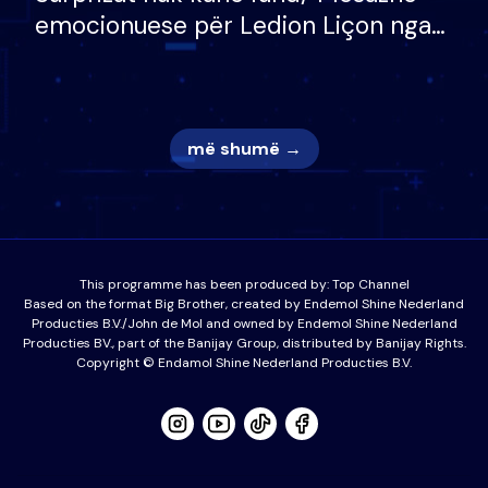
emocionuese për Ledion Liçon nga
nëna dhe fëmijët e tij, moderatori
nuk i mban dot lotët: Nuk meritoj…
më shumë →
This programme has been produced by:
Top Channel
Based on the format Big Brother, created by Endemol Shine Nederland
Producties B.V./John de Mol and owned by Endemol Shine Nederland
Producties BV., part of the Banijay Group, distributed by Banijay Rights.
Copyright © Endamol Shine Nederland Producties B.V.