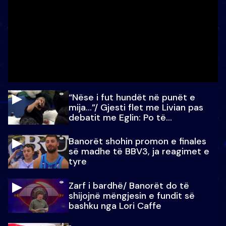
“Nëse i fut hundët në punët e
mija…”/ Gjesti flet me Livian pas
debatit me Eglin: Po të
paralajmëroj
Banorët shohin promon e finales
së madhe të BBV3, ja reagimet e
tyre
Zarf i bardhë/ Banorët do të
shijojnë mëngjesin e fundit së
bashku nga Lori Caffe