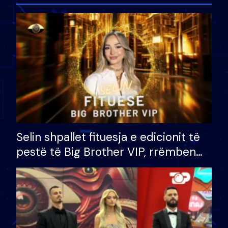
Selin shpallet fituesja e edicionit të
pestë të Big Brother VIP, rrëmben
çmimin e madh prej 100 mijë eurosh