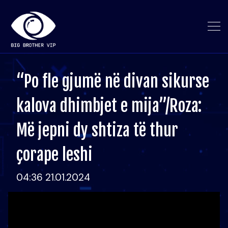
“Po fle gjumë në divan sikurse
kalova dhimbjet e mija”/Roza:
Më jepni dy shtiza të thur
çorape leshi
04:36 21.01.2024