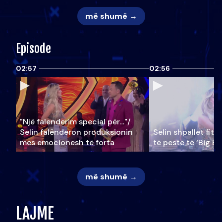
më shumë →
Episode
02:57
02:56
"Një falenderim special për…"/
Selin falënderon produksionin
Selin shpallet fitu
mes emocionesh të forta
të pestë të ‘Big Br
më shumë →
LAJME