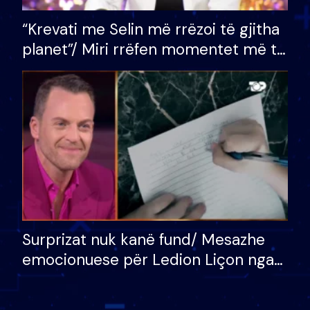
“Krevati me Selin më rrëzoi të gjitha
planet”/ Miri rrëfen momentet më të
bukura në shtëpinë e BB VIP: Do më
mungojë zilja e mëngjesit kur…
Surprizat nuk kanë fund/ Mesazhe
emocionuese për Ledion Liçon nga
nëna dhe fëmijët e tij, moderatori
nuk i mban dot lotët: Nuk meritoj…