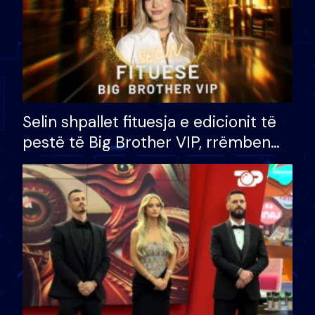
Selin shpallet fituesja e edicionit të
pestë të Big Brother VIP, rrëmben
çmimin e madh prej 100 mijë eurosh