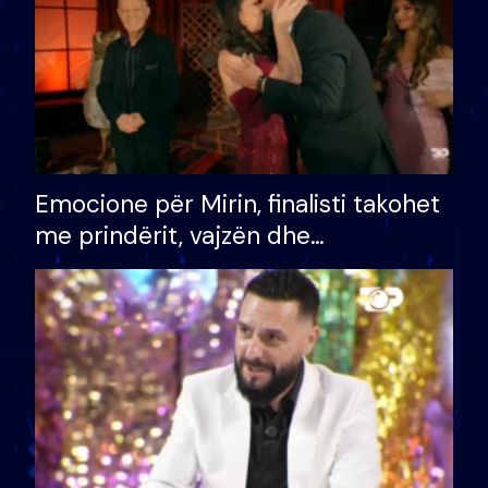
Emocione për Mirin, finalisti takohet
me prindërit, vajzën dhe
bashkëshorten: S’kemi ndonjë letër
divorci apo jo?