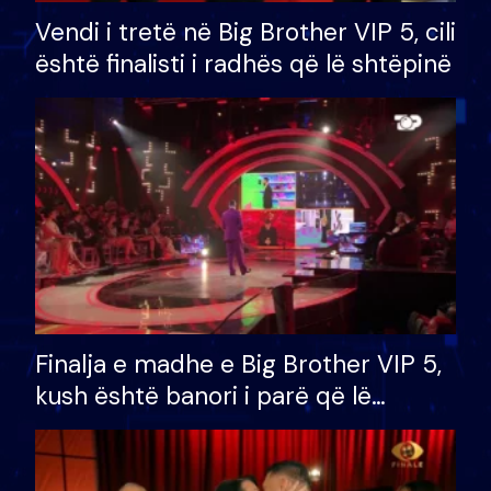
Vendi i tretë në Big Brother VIP 5, cili
është finalisti i radhës që lë shtëpinë
Finalja e madhe e Big Brother VIP 5,
kush është banori i parë që lë
shtëpinë dhe humb mundësinë për
të fituar çmimin e madh