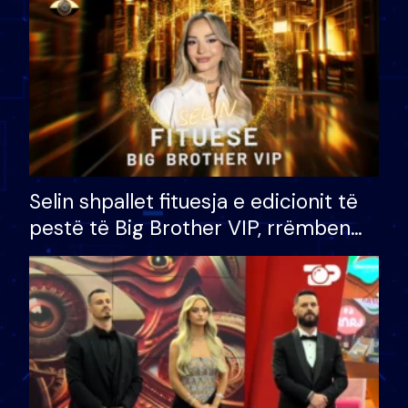
Selin shpallet fituesja e edicionit të
pestë të Big Brother VIP, rrëmben
çmimin e madh prej 100 mijë eurosh