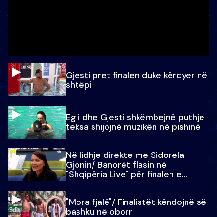
Gjesti pret finalen duke kërcyer në
shtëpi
Egli dhe Gjesti shkëmbejnë puthje
teksa shijojnë muzikën në pishinë
Në lidhje direkte me Sidorela
Gjonin/ Banorët flasin në
"Shqipëria Live" për finalen e
madhe
"Mora fjalë"/ Finalistët këndojnë së
bashku në oborr