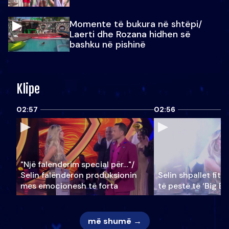
Momente të bukura në shtëpi/
Laerti dhe Rozana hidhen së
bashku në pishinë
Klipe
02:57
02:56
"Një falenderim special për…"/
Selin falënderon produksionin
Selin shpallet fitu
mes emocionesh të forta
të pestë të ‘Big Br
më shumë →