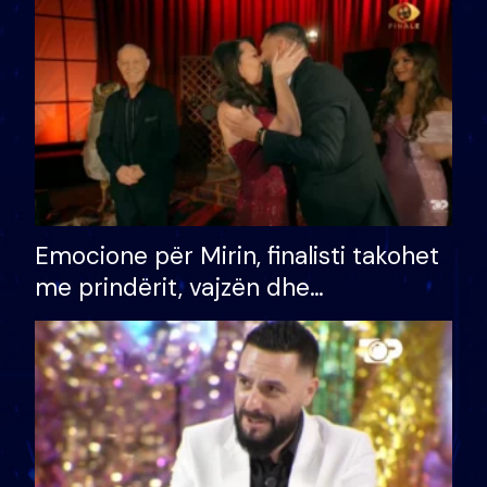
të fituar çmimin e madh
Emocione për Mirin, finalisti takohet
me prindërit, vajzën dhe
bashkëshorten: S’kemi ndonjë letër
divorci apo jo?