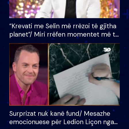
“Krevati me Selin më rrëzoi të gjitha
planet”/ Miri rrëfen momentet më të
bukura në shtëpinë e BB VIP: Do më
mungojë zilja e mëngjesit kur…
Surprizat nuk kanë fund/ Mesazhe
emocionuese për Ledion Liçon nga