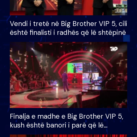
Vendi i tretë në Big Brother VIP 5, cili
është finalisti i radhës që lë shtëpinë
Finalja e madhe e Big Brother VIP 5,
kush është banori i parë që lë
shtëpinë dhe humb mundësinë për