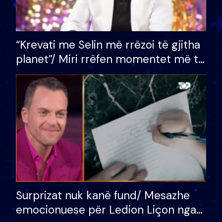
“Krevati me Selin më rrëzoi të gjitha
planet”/ Miri rrëfen momentet më të
bukura në shtëpinë e BB VIP: Do më
mungojë zilja e mëngjesit kur…
Surprizat nuk kanë fund/ Mesazhe
emocionuese për Ledion Liçon nga