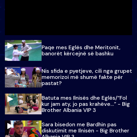
Paqe mes Eglës dhe Meritonit,
banorët kërcejnë së bashku
Nis sfida e pyetjeve, cili nga grupet
memorizoi më shumë fakte për
pastat?
Batuta mes Ilnisës dhe Eglës/“Fol
kur jam aty, jo pas krahëve…” - Big
Brother Albania VIP 3
Sara bisedon me Bardhin pas
diskutimit me Ilnisën - Big Brother
Albania VIP 3