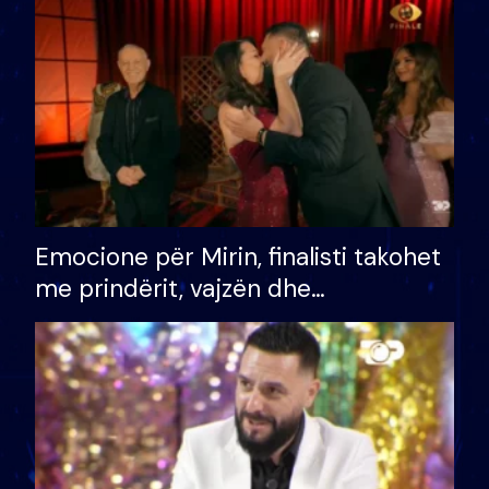
të fituar çmimin e madh
Emocione për Mirin, finalisti takohet
me prindërit, vajzën dhe
bashkëshorten: S’kemi ndonjë letër
divorci apo jo?