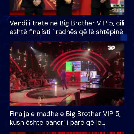
Vendi i tretë në Big Brother VIP 5, cili
është finalisti i radhës që lë shtëpinë
Finalja e madhe e Big Brother VIP 5,
kush është banori i parë që lë
shtëpinë dhe humb mundësinë për