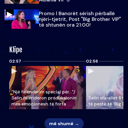
Promo l Banorët sërish përballë
njëri-tjetrit, Post "Big Brother VIP"
të shtunën ora 21:00!
Klipe
02:57
02:56
"Një falenderim special për…"/
Selin falënderon produksionin
Selin shpallet fitu
mes emocionesh të forta
të pestë të ‘Big Br
më shumë →