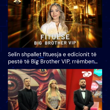
Selin shpallet fituesja e edicionit të
pestë të Big Brother VIP, rrëmben
çmimin e madh prej 100 mijë eurosh