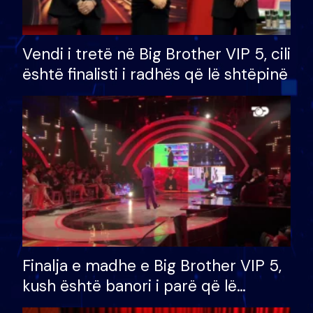
Vendi i tretë në Big Brother VIP 5, cili
është finalisti i radhës që lë shtëpinë
Finalja e madhe e Big Brother VIP 5,
kush është banori i parë që lë
shtëpinë dhe humb mundësinë për