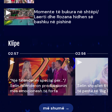
Momente të bukura në shtëpi/
Laerti dhe Rozana hidhen së
bashku në pishinë
Klipe
02:57
02:56
"Një falenderim special për…"/
Selin falënderon produksionin
Selin shpallet fitu
mes emocionesh të forta
të pestë të ‘Big Br
më shumë →