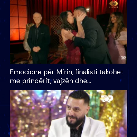
të fituar çmimin e madh
Emocione për Mirin, finalisti takohet
me prindërit, vajzën dhe
bashkëshorten: S’kemi ndonjë letër
divorci apo jo?