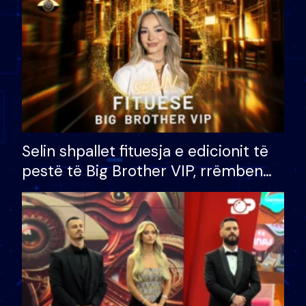
Selin shpallet fituesja e edicionit të
pestë të Big Brother VIP, rrëmben
çmimin e madh prej 100 mijë eurosh