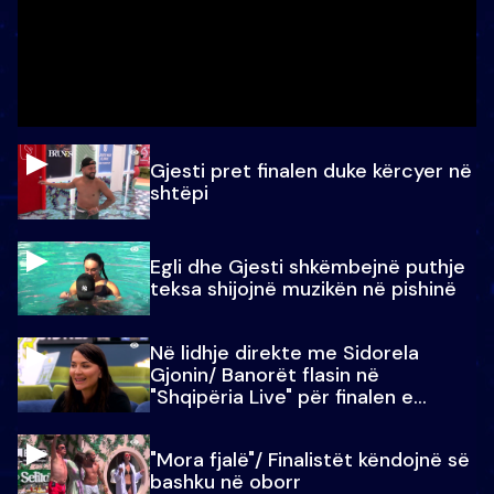
Gjesti pret finalen duke kërcyer në
shtëpi
Egli dhe Gjesti shkëmbejnë puthje
teksa shijojnë muzikën në pishinë
Në lidhje direkte me Sidorela
Gjonin/ Banorët flasin në
"Shqipëria Live" për finalen e
madhe
"Mora fjalë"/ Finalistët këndojnë së
bashku në oborr