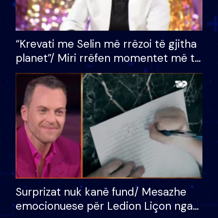
“Krevati me Selin më rrëzoi të gjitha
planet”/ Miri rrëfen momentet më të
bukura në shtëpinë e BB VIP: Do më
mungojë zilja e mëngjesit kur…
Surprizat nuk kanë fund/ Mesazhe
emocionuese për Ledion Liçon nga