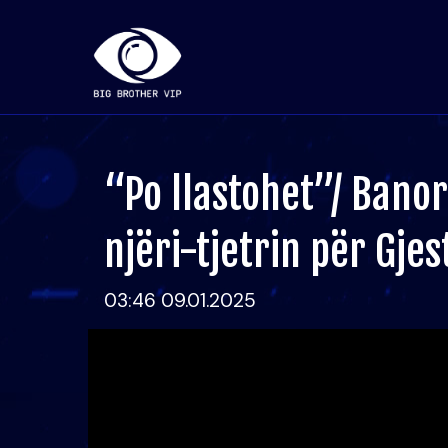
“Po llastohet”/ Bano
njëri-tjetrin për Gje
03:46 09.01.2025