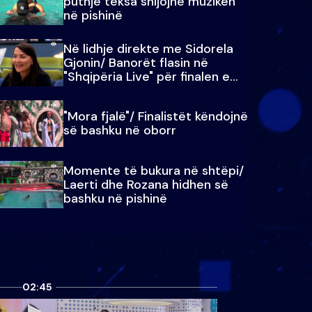
puthje teksa shijojnë muzikën
në pishinë
Në lidhje direkte me Sidorela
Gjonin/ Banorët flasin në
"Shqipëria Live" për finalen e
madhe
"Mora fjalë"/ Finalistët këndojnë
së bashku në oborr
Momente të bukura në shtëpi/
Laerti dhe Rozana hidhen së
bashku në pishinë
02:45