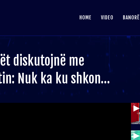
HOME
VIDEO
BANORË
rët diskutojnë me
stin: Nuk ka ku shkon…