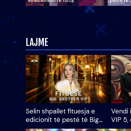
emocionesh të forta
pestë të 
LAJME
Selin shpallet fituesja e
Vendi 
edicionit të pestë të Big
VIP 5, 
Brother VIP, rrëmben
radhës