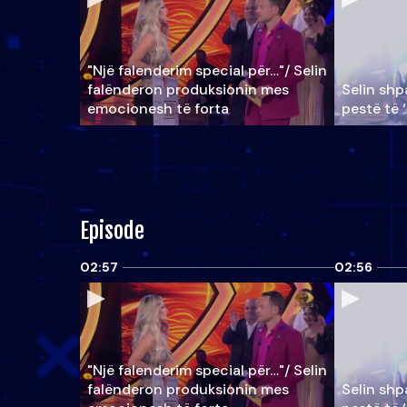
"Një falenderim special për…"/ Selin
falënderon produksionin mes
Selin shpa
emocionesh të forta
pestë të 
Episode
02:57
02:56
"Një falenderim special për…"/ Selin
falënderon produksionin mes
Selin shpa