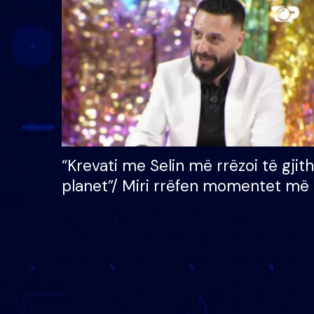
çmimin e madh prej 100
mijë eurosh
“Krevati me Selin më rrëzoi të gjit
planet”/ Miri rrëfen momentet më 
bukura në shtëpinë e BB VIP: Do 
mungojë zilja e mëngjesit kur…