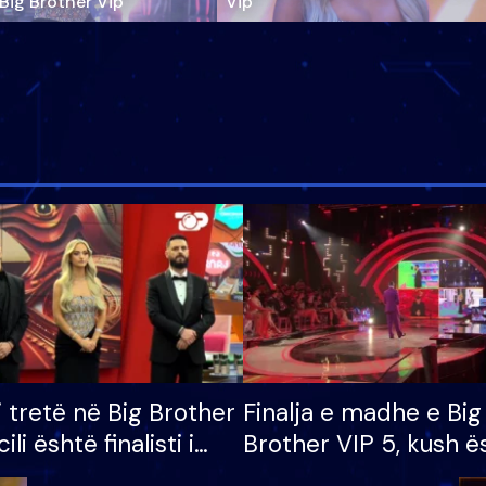
‘Big Brother Vip’
Vip"
i tretë në Big Brother
Finalja e madhe e Big
cili është finalisti i
Brother VIP 5, kush ë
 që lë shtëpinë
banori i parë që lë sh