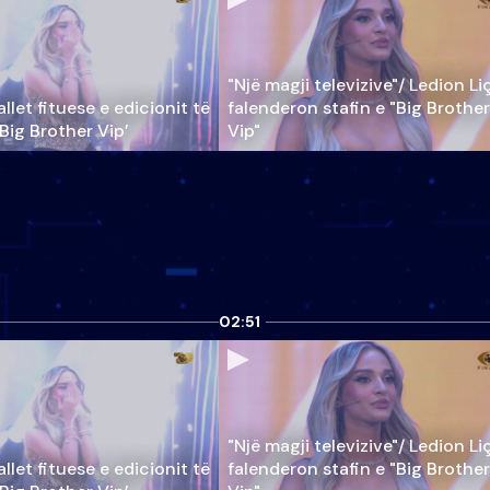
"Një magji televizive"/ Ledion Li
llet fituese e edicionit të
falenderon stafin e "Big Brother
‘Big Brother Vip’
Vip"
02:51
"Një magji televizive"/ Ledion Li
llet fituese e edicionit të
falenderon stafin e "Big Brother