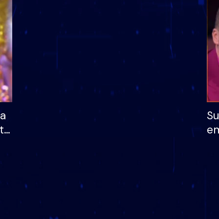
dhe humb mundësinë
të fituar çmimin e m
ha
Su
të
em
më
në
nu