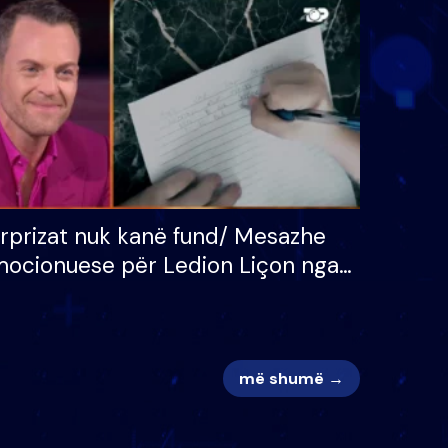
 për
S’kemi ndonjë letër divorci
adh
apo jo?
rprizat nuk kanë fund/ Mesazhe
ocionuese për Ledion Liçon nga
na dhe fëmijët e tij, moderatori
k i mban dot lotët: Nuk meritoj…
më shumë →