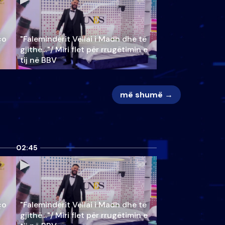
ço
"Faleminderit Vëllai i Madh dhe të
gjithë…"/ Miri flet për rrugëtimin e
tij në BBV
më shumë →
02:45
ço
"Faleminderit Vëllai i Madh dhe të
gjithë…"/ Miri flet për rrugëtimin e