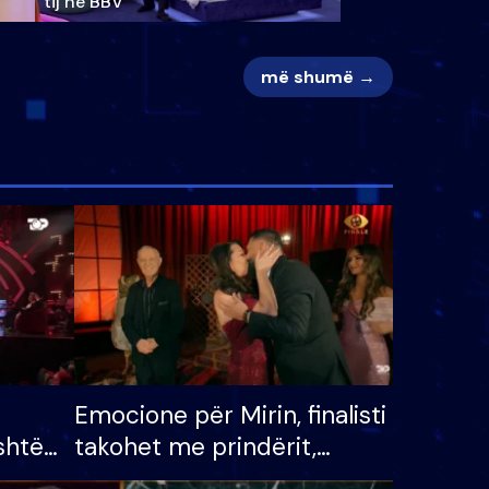
tij në BBV
më shumë →
Emocione për Mirin, finalisti
shtë
takohet me prindërit,
tëpinë
vajzën dhe bashkëshorten: