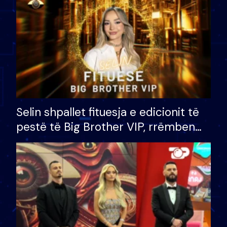
Selin shpallet fituesja e edicionit të
pestë të Big Brother VIP, rrëmben
çmimin e madh prej 100 mijë eurosh