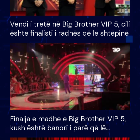
Vendi i tretë në Big Brother VIP 5, cili
është finalisti i radhës që lë shtëpinë
Finalja e madhe e Big Brother VIP 5,
kush është banori i parë që lë
shtëpinë dhe humb mundësinë për