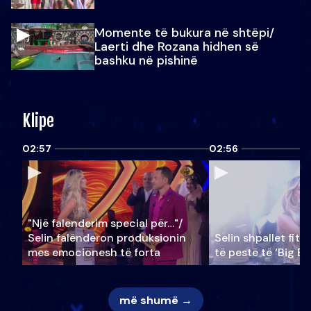
Momente të bukura në shtëpi/
Laerti dhe Rozana hidhen së
bashku në pishinë
Klipe
02:57
02:56
"Një falenderim special për…"/
Selin falënderon produksionin
Selin shpallet fitu
mes emocionesh të forta
të pestë të ‘Big Br
më shumë →