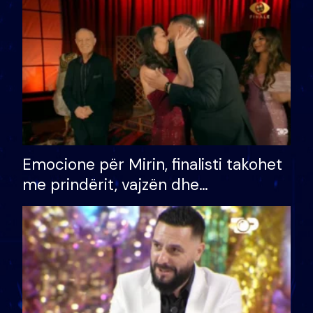
të fituar çmimin e madh
Emocione për Mirin, finalisti takohet
me prindërit, vajzën dhe
bashkëshorten: S’kemi ndonjë letër
divorci apo jo?