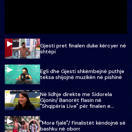
Gjesti pret finalen duke kërcyer në
shtëpi
Egli dhe Gjesti shkëmbejnë puthje
teksa shijojnë muzikën në pishinë
Në lidhje direkte me Sidorela
Gjonin/ Banorët flasin në
"Shqipëria Live" për finalen e
madhe
"Mora fjalë"/ Finalistët këndojnë së
bashku në oborr