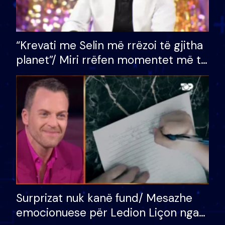
“Krevati me Selin më rrëzoi të gjitha
planet”/ Miri rrëfen momentet më të
bukura në shtëpinë e BB VIP: Do më
mungojë zilja e mëngjesit kur…
Surprizat nuk kanë fund/ Mesazhe
emocionuese për Ledion Liçon nga