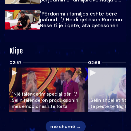
Julit…
"Përdorimi i familjes është bërë
pafund…"/ Heidi qetëson Romeon:
Nëse ti je i qetë, ata qetësohen
Klipe
02:57
02:56
"Një falenderim special për…"/
Selin falënderon produksionin
Selin shpallet fitu
mes emocionesh të forta
të pestë të ‘Big Br
më shumë →