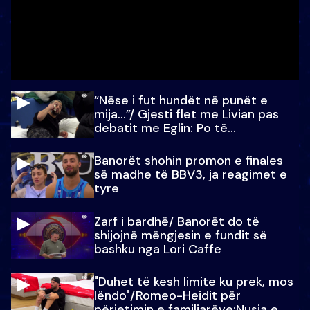
“Nëse i fut hundët në punët e
mija…”/ Gjesti flet me Livian pas
debatit me Eglin: Po të
paralajmëroj
Banorët shohin promon e finales
së madhe të BBV3, ja reagimet e
tyre
Zarf i bardhë/ Banorët do të
shijojnë mëngjesin e fundit së
bashku nga Lori Caffe
"Duhet të kesh limite ku prek, mos
lëndo"/Romeo-Heidit për
përjetimin e familjarëve:Nusja e