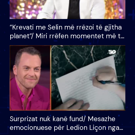
“Krevati me Selin më rrëzoi të gjitha
planet”/ Miri rrëfen momentet më të
bukura në shtëpinë e BB VIP: Do më
mungojë zilja e mëngjesit kur…
Surprizat nuk kanë fund/ Mesazhe
emocionuese për Ledion Liçon nga