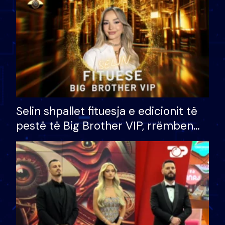
Selin shpallet fituesja e edicionit të
pestë të Big Brother VIP, rrëmben
çmimin e madh prej 100 mijë eurosh