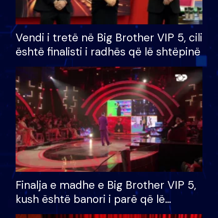
Vendi i tretë në Big Brother VIP 5, cili
është finalisti i radhës që lë shtëpinë
Finalja e madhe e Big Brother VIP 5,
kush është banori i parë që lë
shtëpinë dhe humb mundësinë për