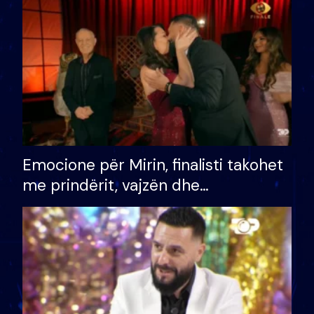
të fituar çmimin e madh
Emocione për Mirin, finalisti takohet
me prindërit, vajzën dhe
bashkëshorten: S’kemi ndonjë letër
divorci apo jo?