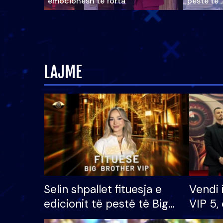
emocionesh të forta
pestë të 
LAJME
Selin shpallet fituesja e
Vendi 
edicionit të pestë të Big
VIP 5, 
Brother VIP, rrëmben
radhës