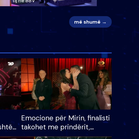
tij në BBV
më shumë →
Emocione për Mirin, finalisti
shtë
takohet me prindërit,
tëpinë
vajzën dhe bashkëshorten: