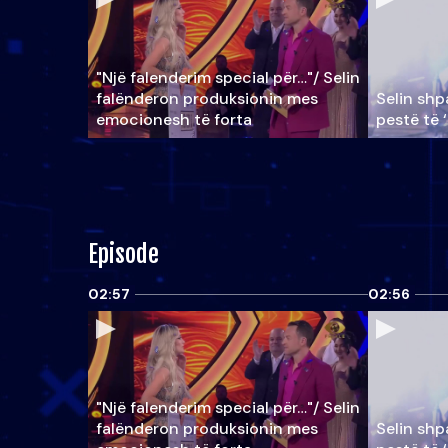
"Një falenderim special për…"/ Selin
falënderon produksionin mes
Selin shpa
emocionesh të forta
pestë të 
Episode
02:57
02:56
"Një falenderim special për…"/ Selin
falënderon produksionin mes
Selin shpa