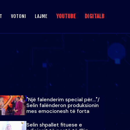
YOUTUBE
DIGITALB
T
VOTONI
LAJME
"Një falenderim special për…"/
Selin falënderon produksionin
mes emocionesh të forta
Selin shpallet fituese e