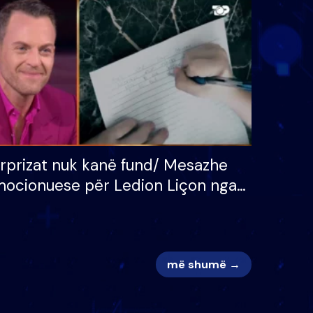
 për
S’kemi ndonjë letër divorci
adh
apo jo?
rprizat nuk kanë fund/ Mesazhe
ocionuese për Ledion Liçon nga
na dhe fëmijët e tij, moderatori
k i mban dot lotët: Nuk meritoj…
më shumë →