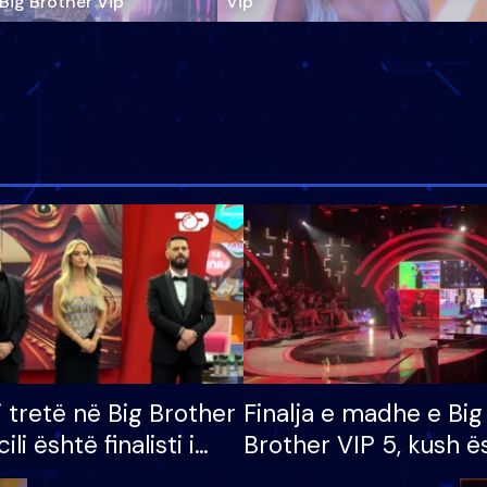
‘Big Brother Vip’
Vip"
i tretë në Big Brother
Finalja e madhe e Big
cili është finalisti i
Brother VIP 5, kush ë
 që lë shtëpinë
banori i parë që lë sh