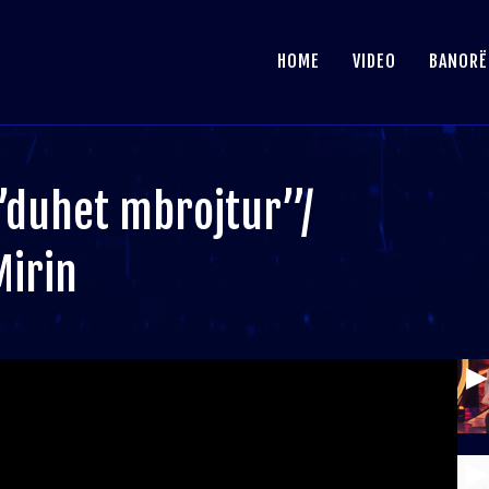
HOME
VIDEO
BANORË
’duhet mbrojtur”/
Mirin