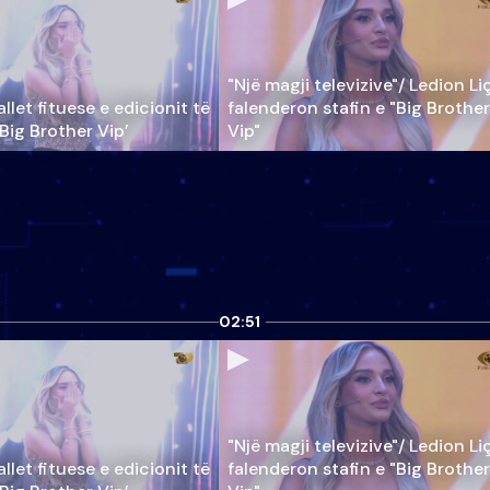
"Një magji televizive"/ Ledion Li
llet fituese e edicionit të
falenderon stafin e "Big Brother
‘Big Brother Vip’
Vip"
02:51
"Një magji televizive"/ Ledion Li
llet fituese e edicionit të
falenderon stafin e "Big Brother