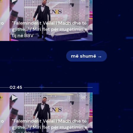
ço
"Faleminderit Vëllai i Madh dhe të
gjithë…"/ Miri flet për rrugëtimin e
tij në BBV
më shumë →
02:45
ço
"Faleminderit Vëllai i Madh dhe të
gjithë…"/ Miri flet për rrugëtimin e