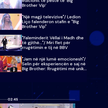
edicionit të pestë të ‘Big
Brother Vip’
"Një magji televizive"/ Ledion
Liço falenderon stafin e "Big
Brother Vip"
"Faleminderit Vëllai i Madh dhe
të gjithë…"/ Miri flet për
rrugëtimin e tij në BBV
"Jam në një lumë emocionesh"/
Selin për eksperiencën e saj në
Big Brother: Rrugëtimi më unik…
02:45