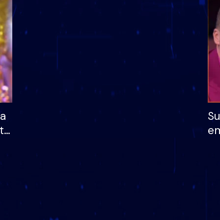
dhe humb mundësinë
të fituar çmimin e m
ha
Su
të
em
më
në
nu