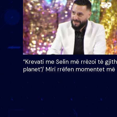
çmimin e madh prej 100
mijë eurosh
“Krevati me Selin më rrëzoi të gjit
planet”/ Miri rrëfen momentet më 
bukura në shtëpinë e BB VIP: Do 
mungojë zilja e mëngjesit kur…