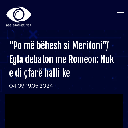
“Po më bëhesh si Meritoni”/
Egla debaton me Romeon: Nuk
e di çfarë halli ke
04:09 19.05.2024