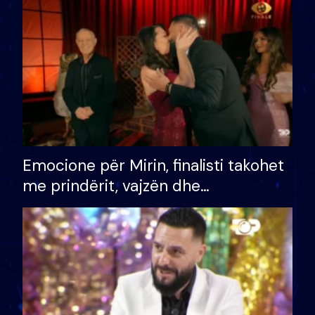
të fituar çmimin e madh
Emocione për Mirin, finalisti takohet
me prindërit, vajzën dhe
bashkëshorten: S’kemi ndonjë letër
divorci apo jo?