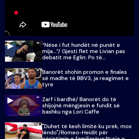
“Nëse i fut hundët në punët e
mija…”/ Gjesti flet me Livian pas
debatit me Eglin: Po të
paralajmëroj
Banorët shohin promon e finales
së madhe të BBV3, ja reagimet e
tyre
Zarf i bardhë/ Banorët do të
shijojnë mëngjesin e fundit së
bashku nga Lori Caffe
"Duhet të kesh limite ku prek, mos
lëndo"/Romeo-Heidit për
përjetimin e familjarëve:Nusja e