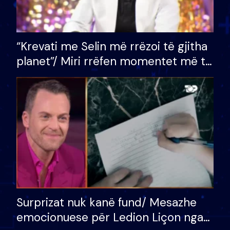
“Krevati me Selin më rrëzoi të gjitha
planet”/ Miri rrëfen momentet më të
bukura në shtëpinë e BB VIP: Do më
mungojë zilja e mëngjesit kur…
Surprizat nuk kanë fund/ Mesazhe
emocionuese për Ledion Liçon nga