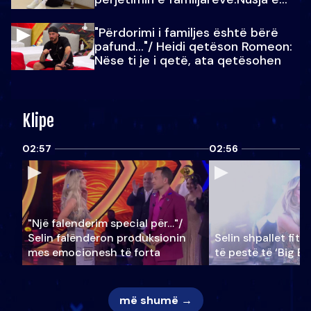
Julit…
"Përdorimi i familjes është bërë
pafund…"/ Heidi qetëson Romeon:
Nëse ti je i qetë, ata qetësohen
Klipe
02:57
02:56
"Një falenderim special për…"/
Selin falënderon produksionin
Selin shpallet fitu
mes emocionesh të forta
të pestë të ‘Big Br
më shumë →