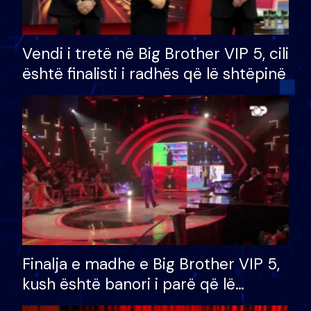
Vendi i tretë në Big Brother VIP 5, cili
është finalisti i radhës që lë shtëpinë
Finalja e madhe e Big Brother VIP 5,
kush është banori i parë që lë
shtëpinë dhe humb mundësinë për