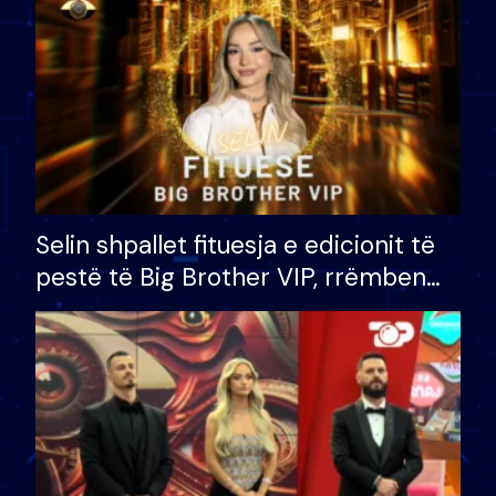
Selin shpallet fituesja e edicionit të
pestë të Big Brother VIP, rrëmben
çmimin e madh prej 100 mijë eurosh