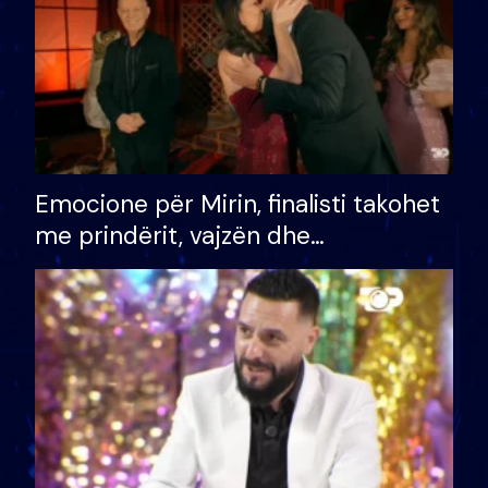
Emocione për Mirin, finalisti takohet
me prindërit, vajzën dhe
bashkëshorten: S’kemi ndonjë letër
divorci apo jo?