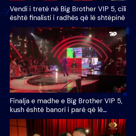
Vendi i tretë në Big Brother VIP 5, cili
është finalisti i radhës që lë shtëpinë
Finalja e madhe e Big Brother VIP 5,
kush është banori i parë që lë
shtëpinë dhe humb mundësinë për
të fituar çmimin e madh