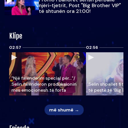
njëri-tjetrit, Post "Big Brother VIP"
të shtunën ora 21:00!
Klipe
02:57
02:56
"Një falenderim special për…"/
Selin falënderon produksionin
Selin shpallet fitu
mes emocionesh të forta
të pestë të ‘Big Br
më shumë →