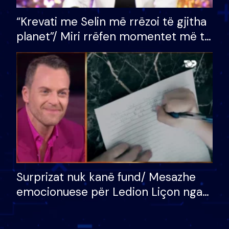
“Krevati me Selin më rrëzoi të gjitha
planet”/ Miri rrëfen momentet më të
bukura në shtëpinë e BB VIP: Do më
mungojë zilja e mëngjesit kur…
Surprizat nuk kanë fund/ Mesazhe
emocionuese për Ledion Liçon nga
nëna dhe fëmijët e tij, moderatori
nuk i mban dot lotët: Nuk meritoj…