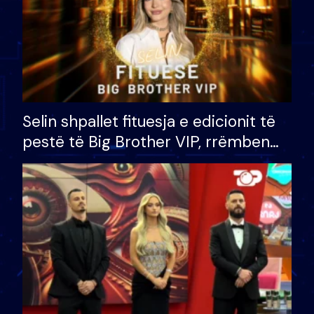
Selin shpallet fituesja e edicionit të
pestë të Big Brother VIP, rrëmben
çmimin e madh prej 100 mijë eurosh