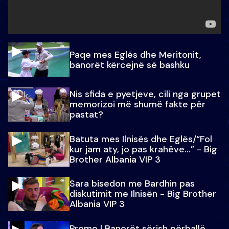
Paqe mes Eglës dhe Meritonit,
banorët kërcejnë së bashku
Nis sfida e pyetjeve, cili nga grupet
memorizoi më shumë fakte për
pastat?
Batuta mes Ilnisës dhe Eglës/“Fol
kur jam aty, jo pas krahëve…” - Big
Brother Albania VIP 3
Sara bisedon me Bardhin pas
diskutimit me Ilnisën - Big Brother
Albania VIP 3
Promo l Banorët sërish përballë