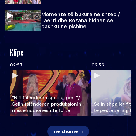
Momente të bukura në shtëpi/
Laerti dhe Rozana hidhen së
bashku në pishinë
Klipe
02:57
02:56
"Një falenderim special për…"/
Selin falënderon produksionin
Selin shpallet fitu
mes emocionesh të forta
të pestë të ‘Big Br
më shumë →