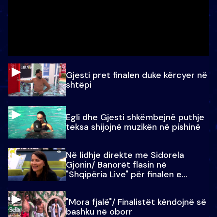
Gjesti pret finalen duke kërcyer në
shtëpi
Egli dhe Gjesti shkëmbejnë puthje
teksa shijojnë muzikën në pishinë
Në lidhje direkte me Sidorela
Gjonin/ Banorët flasin në
"Shqipëria Live" për finalen e
madhe
"Mora fjalë"/ Finalistët këndojnë së
bashku në oborr