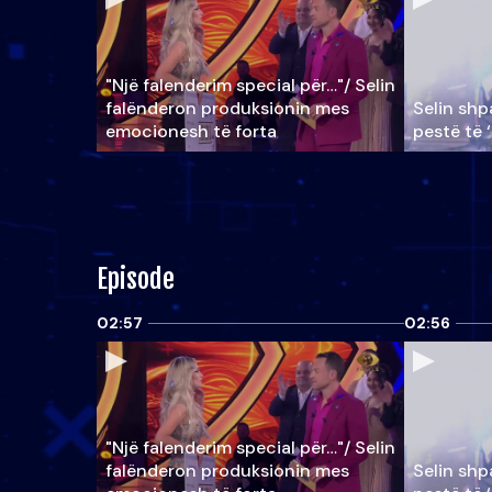
"Një falenderim special për…"/ Selin
falënderon produksionin mes
Selin shpa
emocionesh të forta
pestë të 
Episode
02:57
02:56
"Një falenderim special për…"/ Selin
falënderon produksionin mes
Selin shpa