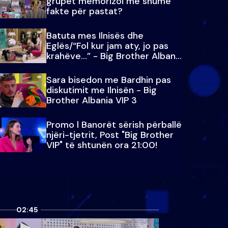
grupet memorizoi më shumë
fakte për pastat?
Batuta mes Ilnisës dhe
Eglës/“Fol kur jam aty, jo pas
krahëve…” - Big Brother Albania
VIP 3
Sara bisedon me Bardhin pas
diskutimit me Ilnisën - Big
Brother Albania VIP 3
Promo l Banorët sërish përballë
njëri-tjetrit, Post "Big Brother
VIP" të shtunën ora 21:00!
02:45