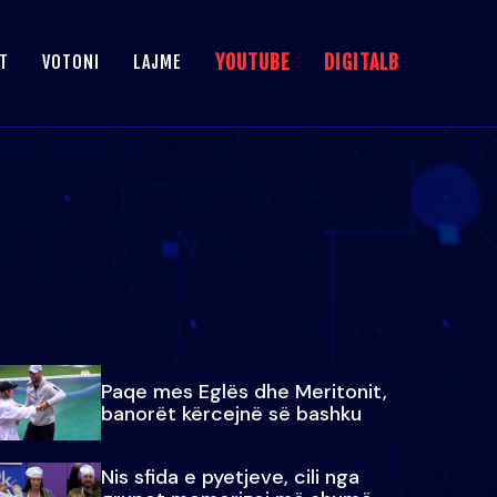
YOUTUBE
DIGITALB
T
VOTONI
LAJME
Paqe mes Eglës dhe Meritonit,
banorët kërcejnë së bashku
Nis sfida e pyetjeve, cili nga