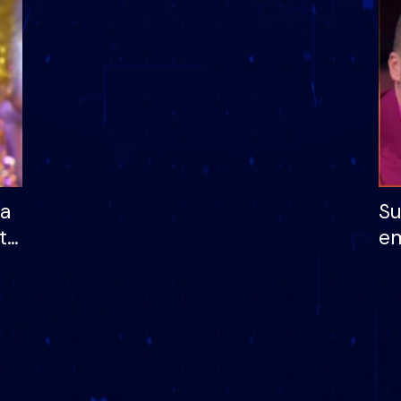
dhe humb mundësinë
të fituar çmimin e m
ha
Su
të
em
më
në
nu