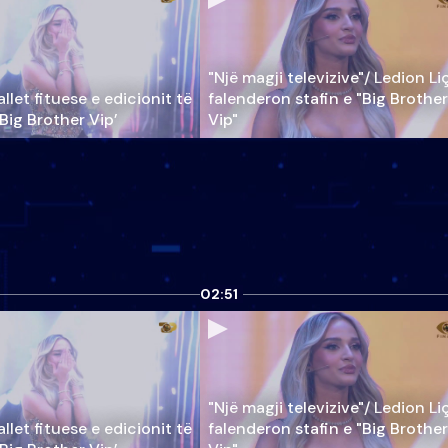
"Një magji televizive"/ Ledion Li
llet fituese e edicionit të
falenderon stafin e "Big Brother
‘Big Brother Vip’
Vip"
02:51
"Një magji televizive"/ Ledion Li
llet fituese e edicionit të
falenderon stafin e "Big Brother