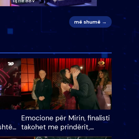
tij në BBV
më shumë →
Emocione për Mirin, finalisti
shtë
takohet me prindërit,
tëpinë
vajzën dhe bashkëshorten: