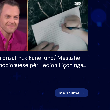
 për
S’kemi ndonjë letër divorci
adh
apo jo?
rprizat nuk kanë fund/ Mesazhe
ocionuese për Ledion Liçon nga
na dhe fëmijët e tij, moderatori
k i mban dot lotët: Nuk meritoj…
më shumë →