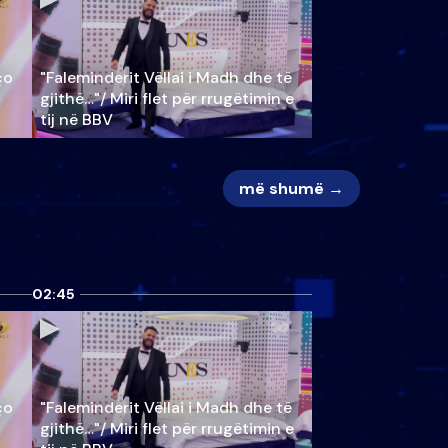
ço
"Faleminderit Vëllai i Madh dhe të
gjithë…"/ Miri flet për rrugëtimin e
tij në BBV
më shumë →
02:45
ço
"Faleminderit Vëllai i Madh dhe të
gjithë…"/ Miri flet për rrugëtimin e