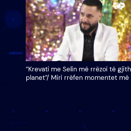
çmimin e madh prej 100
mijë eurosh
“Krevati me Selin më rrëzoi të gjit
planet”/ Miri rrëfen momentet më 
bukura në shtëpinë e BB VIP: Do 
mungojë zilja e mëngjesit kur…