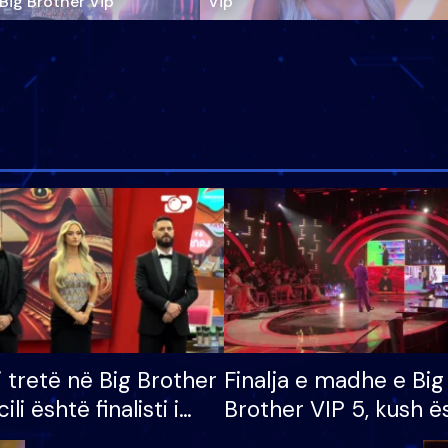
‘Big Brother Vip’
Vip"
i tretë në Big Brother
Finalja e madhe e Big
cili është finalisti i
Brother VIP 5, kush ë
 që lë shtëpinë
banori i parë që lë sh