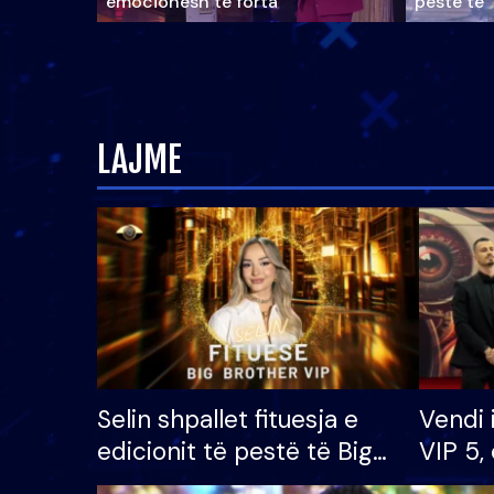
emocionesh të forta
pestë të 
LAJME
Selin shpallet fituesja e
Vendi 
edicionit të pestë të Big
VIP 5, 
Brother VIP, rrëmben
radhës