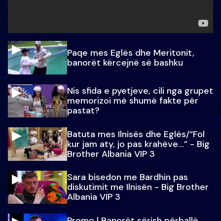
Paqe mes Eglës dhe Meritonit,
banorët kërcejnë së bashku
Nis sfida e pyetjeve, cili nga grupet
memorizoi më shumë fakte për
pastat?
Batuta mes Ilnisës dhe Eglës/“Fol
kur jam aty, jo pas krahëve…” - Big
Brother Albania VIP 3
Sara bisedon me Bardhin pas
diskutimit me Ilnisën - Big Brother
Albania VIP 3
Promo l Banorët sërish përballë