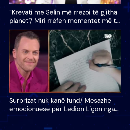
“Krevati me Selin më rrëzoi të gjitha
planet”/ Miri rrëfen momentet më të
bukura në shtëpinë e BB VIP: Do më
mungojë zilja e mëngjesit kur…
Surprizat nuk kanë fund/ Mesazhe
emocionuese për Ledion Liçon nga
nëna dhe fëmijët e tij, moderatori
nuk i mban dot lotët: Nuk meritoj…