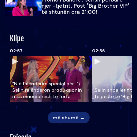
njëri-tjetrit, Post "Big Brother VIP"
të shtunën ora 21:00!
Klipe
02:57
02:56
"Një falenderim special për…"/
Selin falënderon produksionin
Selin shpallet fitu
mes emocionesh të forta
të pestë të ‘Big Br
më shumë →