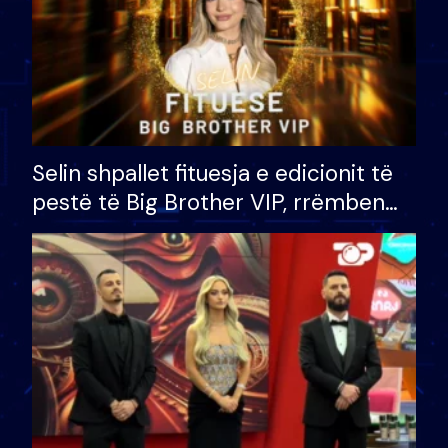
Selin shpallet fituesja e edicionit të
pestë të Big Brother VIP, rrëmben
çmimin e madh prej 100 mijë eurosh