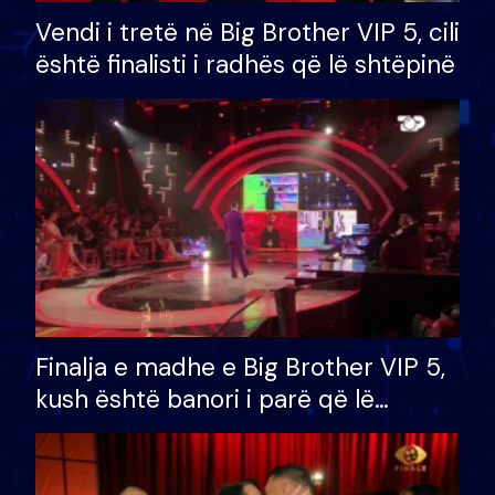
Vendi i tretë në Big Brother VIP 5, cili
është finalisti i radhës që lë shtëpinë
Finalja e madhe e Big Brother VIP 5,
kush është banori i parë që lë
shtëpinë dhe humb mundësinë për
të fituar çmimin e madh