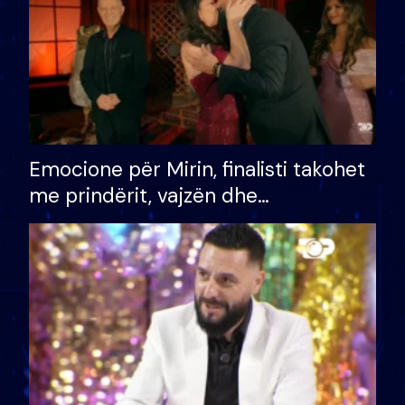
Emocione për Mirin, finalisti takohet
me prindërit, vajzën dhe
bashkëshorten: S’kemi ndonjë letër
divorci apo jo?