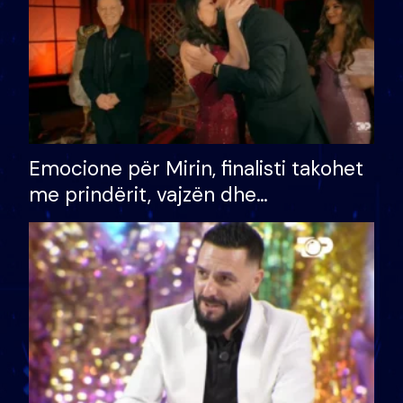
Emocione për Mirin, finalisti takohet
me prindërit, vajzën dhe
bashkëshorten: S’kemi ndonjë letër
divorci apo jo?