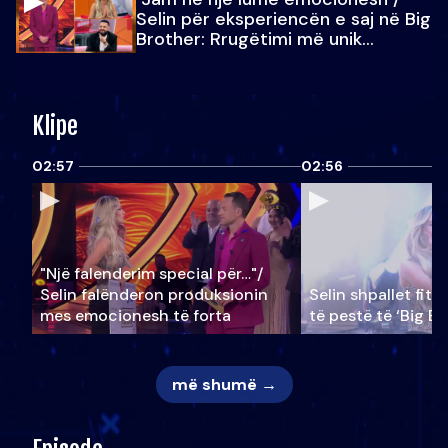
Selin për eksperiencën e saj në Big
Brother: Rrugëtimi më unik…
Klipe
02:57
02:56
"Një falenderim special për…"/
Selin falënderon produksionin
Selin shpallet fitu
mes emocionesh të forta
të pestë të ‘Big Br
më shumë →