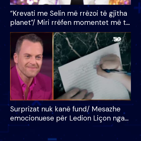
“Krevati me Selin më rrëzoi të gjitha
planet”/ Miri rrëfen momentet më të
bukura në shtëpinë e BB VIP: Do më
mungojë zilja e mëngjesit kur…
Surprizat nuk kanë fund/ Mesazhe
emocionuese për Ledion Liçon nga
nëna dhe fëmijët e tij, moderatori
nuk i mban dot lotët: Nuk meritoj…