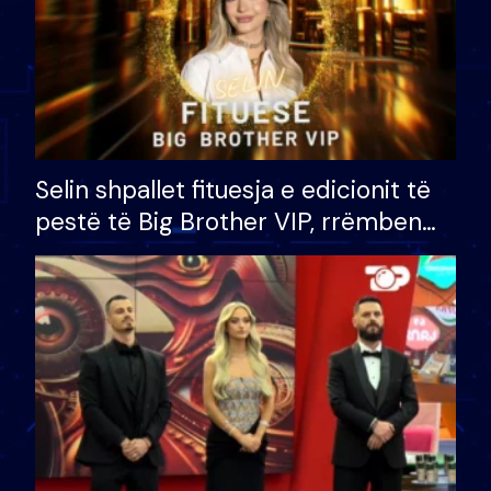
Selin shpallet fituesja e edicionit të
pestë të Big Brother VIP, rrëmben
çmimin e madh prej 100 mijë eurosh