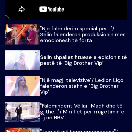
"Një falenderim special për…"/
Selin falënderon produksionin mes
emocionesh të forta
Selin shpallet fituese e edicionit të
pestë të ‘Big Brother Vip’
"Një magji televizive"/ Ledion Liço
falenderon stafin e "Big Brother
Vip"
"Faleminderit Vëllai i Madh dhe të
gjithë…"/ Miri flet për rrugëtimin e
tij në BBV
"Jam në një lumë emocionesh"/