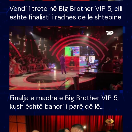
Vendi i tretë në Big Brother VIP 5, cili
është finalisti i radhës që lë shtëpinë
Finalja e madhe e Big Brother VIP 5,
kush është banori i parë që lë
shtëpinë dhe humb mundësinë për
të fituar çmimin e madh