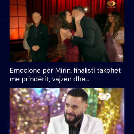
të fituar çmimin e madh
Emocione për Mirin, finalisti takohet
me prindërit, vajzën dhe
bashkëshorten: S’kemi ndonjë letër
divorci apo jo?