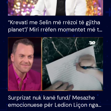
“Krevati me Selin më rrëzoi të gjitha
planet”/ Miri rrëfen momentet më të
bukura në shtëpinë e BB VIP: Do më
mungojë zilja e mëngjesit kur…
Surprizat nuk kanë fund/ Mesazhe
emocionuese për Ledion Liçon nga