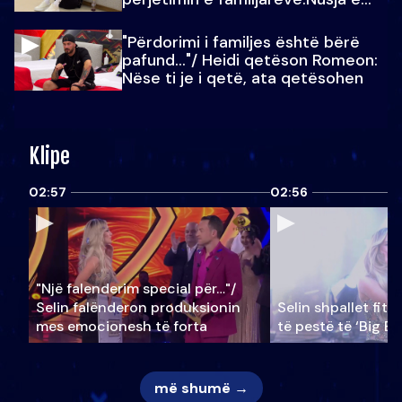
Julit…
"Përdorimi i familjes është bërë
pafund…"/ Heidi qetëson Romeon:
Nëse ti je i qetë, ata qetësohen
Klipe
02:57
02:56
"Një falenderim special për…"/
Selin falënderon produksionin
Selin shpallet fitu
mes emocionesh të forta
të pestë të ‘Big Br
më shumë →