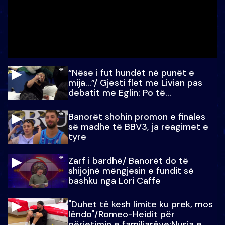
“Nëse i fut hundët në punët e
mija…”/ Gjesti flet me Livian pas
debatit me Eglin: Po të
paralajmëroj
Banorët shohin promon e finales
së madhe të BBV3, ja reagimet e
tyre
Zarf i bardhë/ Banorët do të
shijojnë mëngjesin e fundit së
bashku nga Lori Caffe
"Duhet të kesh limite ku prek, mos
lëndo"/Romeo-Heidit për
përjetimin e familjarëve:Nusja e