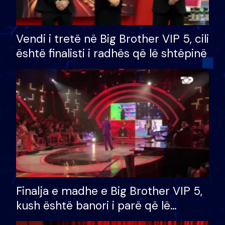
Vendi i tretë në Big Brother VIP 5, cili
është finalisti i radhës që lë shtëpinë
Finalja e madhe e Big Brother VIP 5,
kush është banori i parë që lë
shtëpinë dhe humb mundësinë për