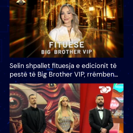
Selin shpallet fituesja e edicionit të
pestë të Big Brother VIP, rrëmben
çmimin e madh prej 100 mijë eurosh