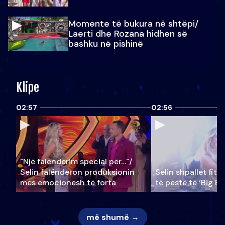
Momente të bukura në shtëpi/
Laerti dhe Rozana hidhen së
bashku në pishinë
Klipe
02:57
02:56
"Një falenderim special për…"/
Selin falënderon produksionin
Selin shpallet fitu
mes emocionesh të forta
të pestë të ‘Big Br
më shumë →