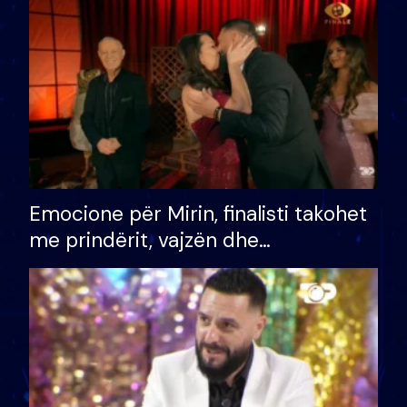
të fituar çmimin e madh
Emocione për Mirin, finalisti takohet
me prindërit, vajzën dhe
bashkëshorten: S’kemi ndonjë letër
divorci apo jo?