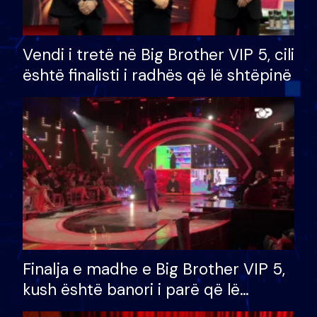
Vendi i tretë në Big Brother VIP 5, cili
është finalisti i radhës që lë shtëpinë
Finalja e madhe e Big Brother VIP 5,
kush është banori i parë që lë
shtëpinë dhe humb mundësinë për