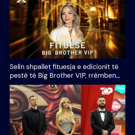
Selin shpallet fituesja e edicionit të
pestë të Big Brother VIP, rrëmben
çmimin e madh prej 100 mijë eurosh