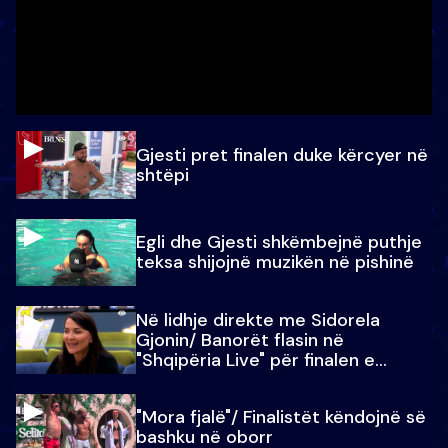
Gjesti pret finalen duke kërcyer në
shtëpi
Egli dhe Gjesti shkëmbejnë puthje
teksa shijojnë muzikën në pishinë
Në lidhje direkte me Sidorela
Gjonin/ Banorët flasin në
"Shqipëria Live" për finalen e
madhe
"Mora fjalë"/ Finalistët këndojnë së
bashku në oborr