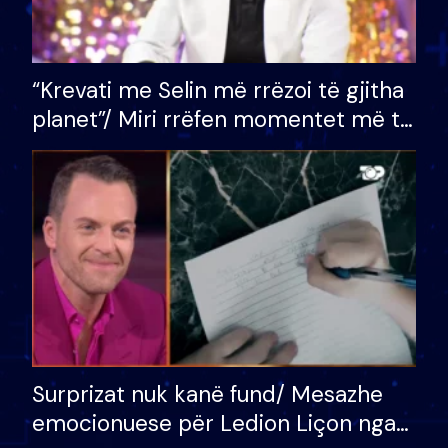
“Krevati me Selin më rrëzoi të gjitha
planet”/ Miri rrëfen momentet më të
bukura në shtëpinë e BB VIP: Do më
mungojë zilja e mëngjesit kur…
Surprizat nuk kanë fund/ Mesazhe
emocionuese për Ledion Liçon nga