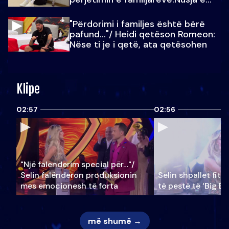
Julit…
"Përdorimi i familjes është bërë
pafund…"/ Heidi qetëson Romeon:
Nëse ti je i qetë, ata qetësohen
Klipe
02:57
02:56
"Një falenderim special për…"/
Selin falënderon produksionin
Selin shpallet fitu
mes emocionesh të forta
të pestë të ‘Big Br
më shumë →