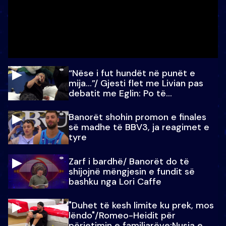
“Nëse i fut hundët në punët e
mija…”/ Gjesti flet me Livian pas
debatit me Eglin: Po të
paralajmëroj
Banorët shohin promon e finales
së madhe të BBV3, ja reagimet e
tyre
Zarf i bardhë/ Banorët do të
shijojnë mëngjesin e fundit së
bashku nga Lori Caffe
"Duhet të kesh limite ku prek, mos
lëndo"/Romeo-Heidit për
përjetimin e familjarëve:Nusja e