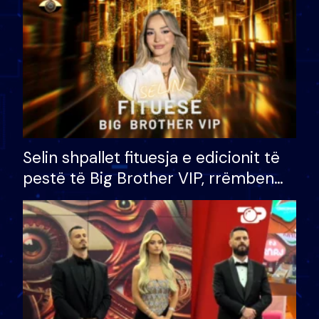
Selin shpallet fituesja e edicionit të
pestë të Big Brother VIP, rrëmben
çmimin e madh prej 100 mijë eurosh