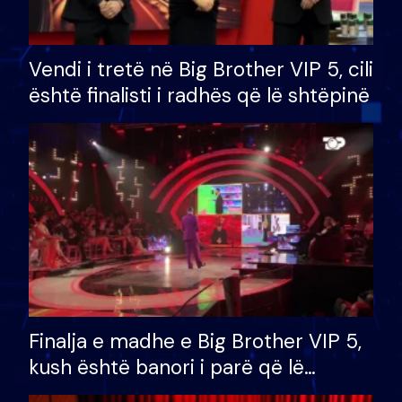
Vendi i tretë në Big Brother VIP 5, cili
është finalisti i radhës që lë shtëpinë
Finalja e madhe e Big Brother VIP 5,
kush është banori i parë që lë
shtëpinë dhe humb mundësinë për