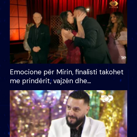
të fituar çmimin e madh
Emocione për Mirin, finalisti takohet
me prindërit, vajzën dhe
bashkëshorten: S’kemi ndonjë letër
divorci apo jo?