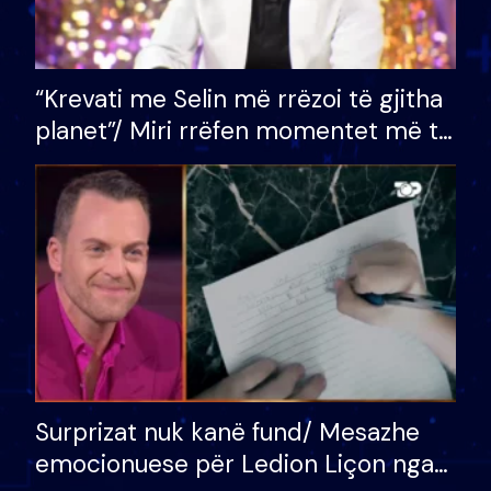
“Krevati me Selin më rrëzoi të gjitha
planet”/ Miri rrëfen momentet më të
bukura në shtëpinë e BB VIP: Do më
mungojë zilja e mëngjesit kur…
Surprizat nuk kanë fund/ Mesazhe
emocionuese për Ledion Liçon nga