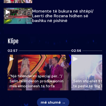
Momente të bukura në shtëpi/
Laerti dhe Rozana hidhen së
bashku në pishinë
Klipe
02:57
02:56
"Një falenderim special për…"/
Selin falënderon produksionin
Selin shpallet fitu
mes emocionesh të forta
të pestë të ‘Big Br
më shumë →