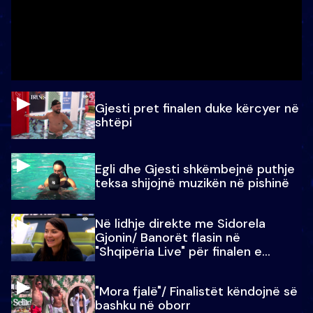
Gjesti pret finalen duke kërcyer në
shtëpi
Egli dhe Gjesti shkëmbejnë puthje
teksa shijojnë muzikën në pishinë
Në lidhje direkte me Sidorela
Gjonin/ Banorët flasin në
"Shqipëria Live" për finalen e
madhe
"Mora fjalë"/ Finalistët këndojnë së
bashku në oborr