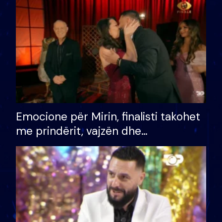
të fituar çmimin e madh
Emocione për Mirin, finalisti takohet
me prindërit, vajzën dhe
bashkëshorten: S’kemi ndonjë letër
divorci apo jo?