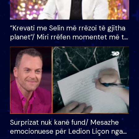
“Krevati me Selin më rrëzoi të gjitha
planet”/ Miri rrëfen momentet më të
bukura në shtëpinë e BB VIP: Do më
mungojë zilja e mëngjesit kur…
Surprizat nuk kanë fund/ Mesazhe
emocionuese për Ledion Liçon nga