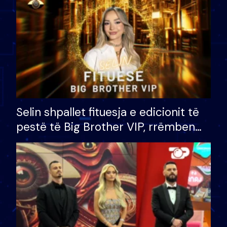
Selin shpallet fituesja e edicionit të
pestë të Big Brother VIP, rrëmben
çmimin e madh prej 100 mijë eurosh