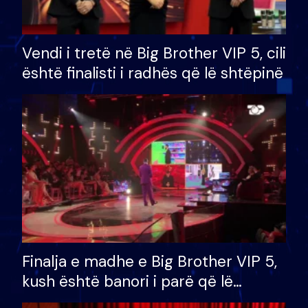
Vendi i tretë në Big Brother VIP 5, cili
është finalisti i radhës që lë shtëpinë
Finalja e madhe e Big Brother VIP 5,
kush është banori i parë që lë
shtëpinë dhe humb mundësinë për