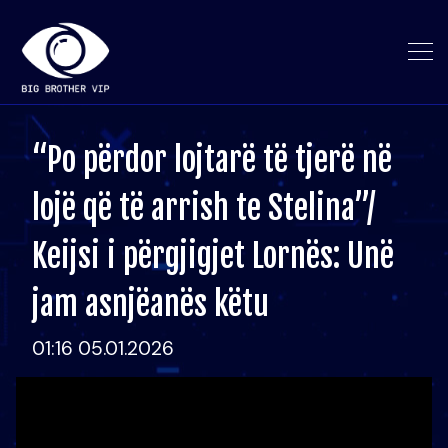
“Po përdor lojtarë të tjerë në
lojë që të arrish te Stelina”/
Keijsi i përgjigjet Lornës: Unë
jam asnjëanës këtu
01:16 05.01.2026