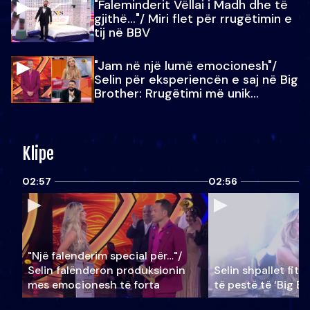
"Faleminderit Vëllai i Madh dhe të
gjithë…"/ Miri flet për rrugëtimin e
tij në BBV
"Jam në një lumë emocionesh"/
Selin për eksperiencën e saj në Big
Brother: Rrugëtimi më unik…
Klipe
02:57
02:56
"Një falenderim special për…"/
Selin falënderon produksionin
Selin shpallet fitu
mes emocionesh të forta
të pestë të ‘Big Br