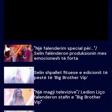
"Një falenderim special për…"/
Selin falënderon produksionin mes
emocionesh të forta
Selin shpallet fituese e edicionit të
pestë të ‘Big Brother Vip’
"Një magji televizive"/ Ledion Liço
falenderon stafin e "Big Brother
Vip"