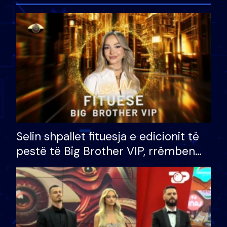
Selin shpallet fituesja e edicionit të
pestë të Big Brother VIP, rrëmben
çmimin e madh prej 100 mijë eurosh