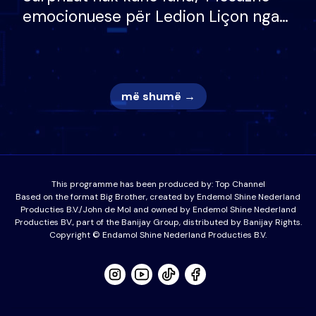
emocionuese për Ledion Liçon nga
nëna dhe fëmijët e tij, moderatori
nuk i mban dot lotët: Nuk meritoj…
më shumë →
This programme has been produced by:
Top Channel
Based on the format Big Brother, created by Endemol Shine Nederland
Producties B.V./John de Mol and owned by Endemol Shine Nederland
Producties BV., part of the Banijay Group, distributed by Banijay Rights.
Copyright © Endamol Shine Nederland Producties B.V.