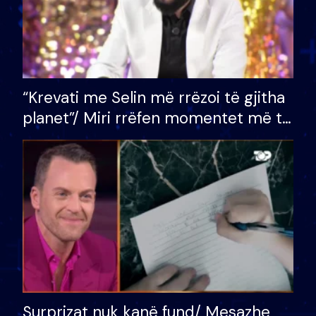
“Krevati me Selin më rrëzoi të gjitha
planet”/ Miri rrëfen momentet më të
bukura në shtëpinë e BB VIP: Do më
mungojë zilja e mëngjesit kur…
Surprizat nuk kanë fund/ Mesazhe