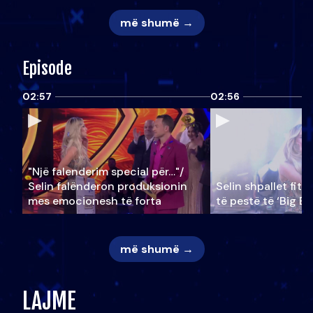
më shumë →
Episode
02:57
02:56
"Një falenderim special për…"/
Selin falënderon produksionin
Selin shpallet fitu
mes emocionesh të forta
të pestë të ‘Big Br
më shumë →
LAJME