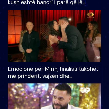
kush është banori i parë që lë
shtëpinë dhe humb mundësinë për
të fituar çmimin e madh
Emocione për Mirin, finalisti takohet
me prindërit, vajzën dhe
bashkëshorten: S’kemi ndonjë letër
divorci apo jo?