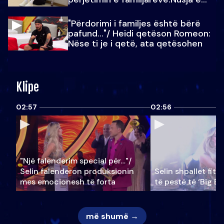
Julit…
"Përdorimi i familjes është bërë
pafund…"/ Heidi qetëson Romeon:
Nëse ti je i qetë, ata qetësohen
Klipe
02:57
02:56
"Një falenderim special për…"/
Selin falënderon produksionin
Selin shpallet fitu
mes emocionesh të forta
të pestë të ‘Big Br
më shumë →