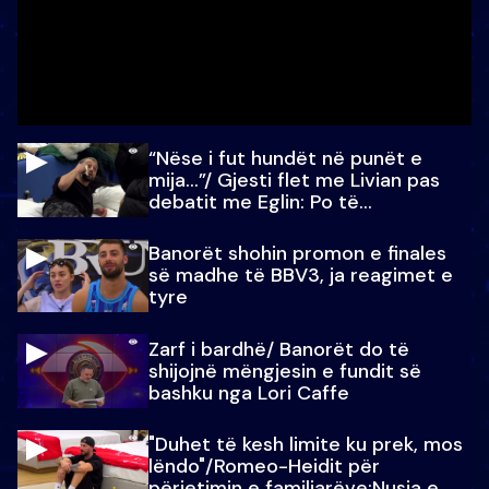
“Nëse i fut hundët në punët e
mija…”/ Gjesti flet me Livian pas
debatit me Eglin: Po të
paralajmëroj
Banorët shohin promon e finales
së madhe të BBV3, ja reagimet e
tyre
Zarf i bardhë/ Banorët do të
shijojnë mëngjesin e fundit së
bashku nga Lori Caffe
"Duhet të kesh limite ku prek, mos
lëndo"/Romeo-Heidit për
përjetimin e familjarëve:Nusja e