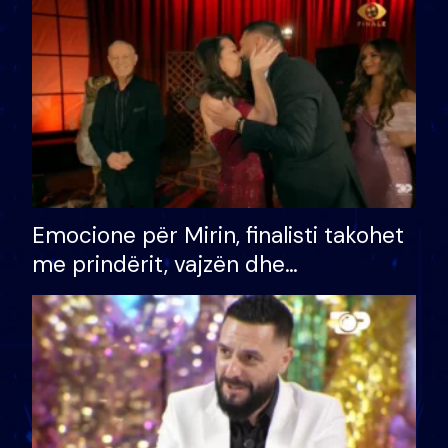
të fituar çmimin e madh
Emocione për Mirin, finalisti takohet
me prindërit, vajzën dhe
bashkëshorten: S’kemi ndonjë letër
divorci apo jo?