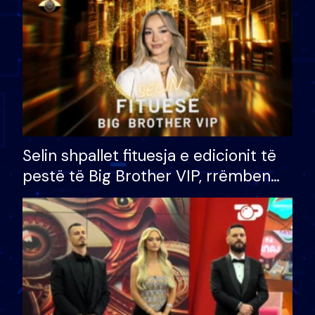
Selin shpallet fituesja e edicionit të
pestë të Big Brother VIP, rrëmben
çmimin e madh prej 100 mijë eurosh