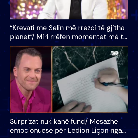
“Krevati me Selin më rrëzoi të gjitha
planet”/ Miri rrëfen momentet më të
bukura në shtëpinë e BB VIP: Do më
mungojë zilja e mëngjesit kur…
Surprizat nuk kanë fund/ Mesazhe
emocionuese për Ledion Liçon nga