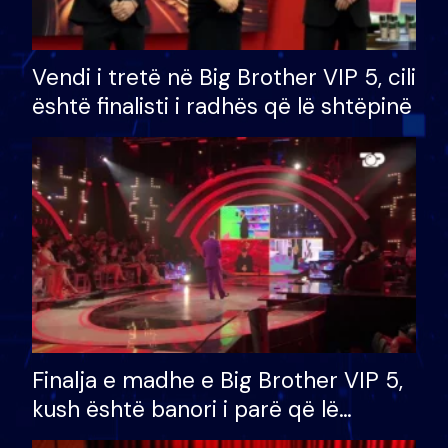
Vendi i tretë në Big Brother VIP 5, cili
është finalisti i radhës që lë shtëpinë
Finalja e madhe e Big Brother VIP 5,
kush është banori i parë që lë
shtëpinë dhe humb mundësinë për