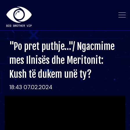
"Po pret puthje…"/ Ngacmime
mes Ilnisës dhe Meritonit:
Kush të dukem unë ty?
18:43 07.02.2024