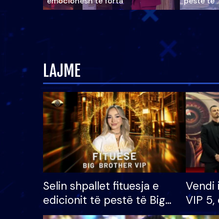
emocionesh të forta
pestë të 
LAJME
Selin shpallet fituesja e
Vendi 
edicionit të pestë të Big
VIP 5, 
Brother VIP, rrëmben
radhës