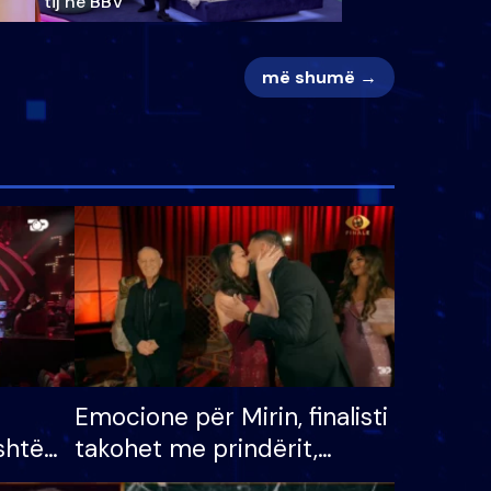
tij në BBV
më shumë →
Emocione për Mirin, finalisti
shtë
takohet me prindërit,
tëpinë
vajzën dhe bashkëshorten: