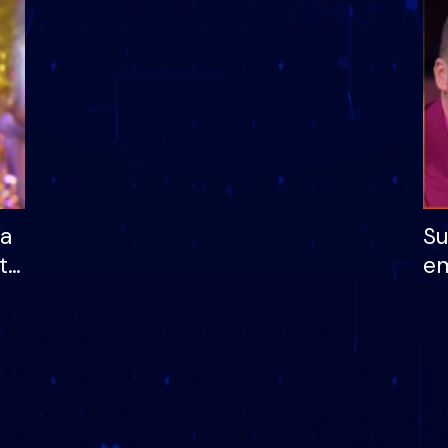
dhe humb mundësinë
të fituar çmimin e m
ha
Su
të
em
më
në
nu