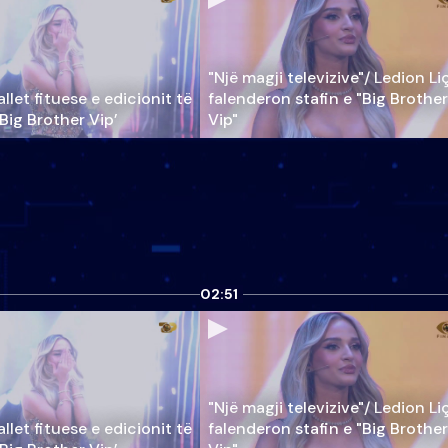
"Një magji televizive"/ Ledion Li
llet fituese e edicionit të
falenderon stafin e "Big Brother
‘Big Brother Vip’
Vip"
02:51
"Një magji televizive"/ Ledion Li
llet fituese e edicionit të
falenderon stafin e "Big Brother