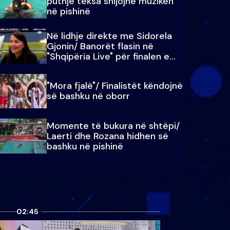
puthje teksa shijojnë muzikën
në pishinë
Në lidhje direkte me Sidorela
Gjonin/ Banorët flasin në
"Shqipëria Live" për finalen e
madhe
"Mora fjalë"/ Finalistët këndojnë
së bashku në oborr
Momente të bukura në shtëpi/
Laerti dhe Rozana hidhen së
bashku në pishinë
02:45