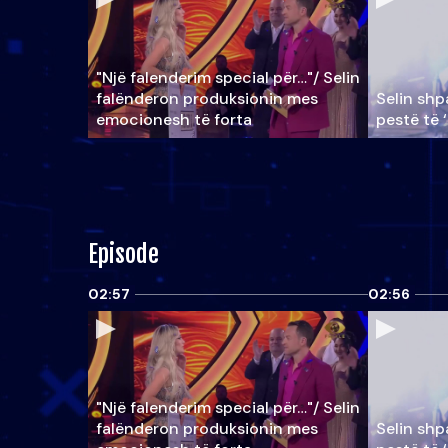
"Një falenderim special për…"/ Selin
falënderon produksionin mes
Selin shpa
emocionesh të forta
pestë të 
Episode
02:57
02:56
"Një falenderim special për…"/ Selin
falënderon produksionin mes
Selin shpa