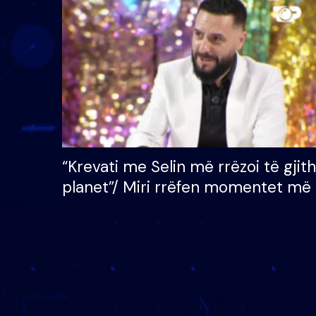
çmimin e madh prej 100
mijë eurosh
“Krevati me Selin më rrëzoi të gjit
planet”/ Miri rrëfen momentet më 
bukura në shtëpinë e BB VIP: Do 
mungojë zilja e mëngjesit kur…