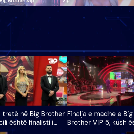
‘Big Brother Vip’
Vip"
i tretë në Big Brother
Finalja e madhe e Big
cili është finalisti i
Brother VIP 5, kush ë
 që lë shtëpinë
banori i parë që lë sh