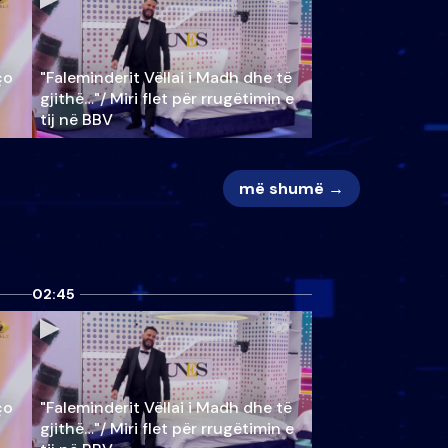
ço
"Faleminderit Vëllai i Madh dhe të
gjithë…"/ Miri flet për rrugëtimin e
tij në BBV
më shumë →
02:45
ço
"Faleminderit Vëllai i Madh dhe të
gjithë…"/ Miri flet për rrugëtimin e