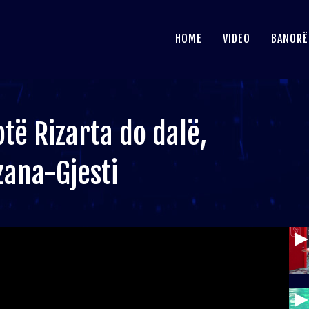
HOME
VIDEO
BANORË
të Rizarta do dalë,
zana-Gjesti