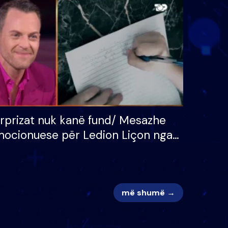
 për
S’kemi ndonjë letër divorci
adh
apo jo?
rprizat nuk kanë fund/ Mesazhe
ocionuese për Ledion Liçon nga
na dhe fëmijët e tij, moderatori
k i mban dot lotët: Nuk meritoj…
më shumë →