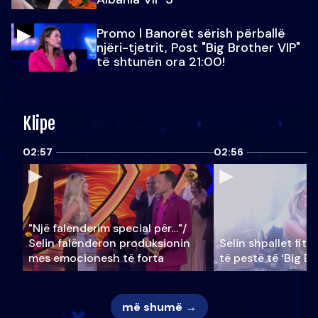
Promo l Banorët sërish përballë
njëri-tjetrit, Post "Big Brother VIP"
të shtunën ora 21:00!
Klipe
02:57
02:56
"Një falenderim special për…"/
Selin falënderon produksionin
Selin shpallet fitu
mes emocionesh të forta
të pestë të ‘Big Br
më shumë →