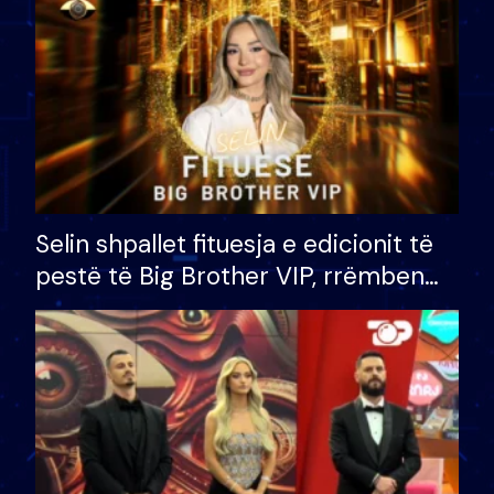
Selin shpallet fituesja e edicionit të
pestë të Big Brother VIP, rrëmben
çmimin e madh prej 100 mijë eurosh