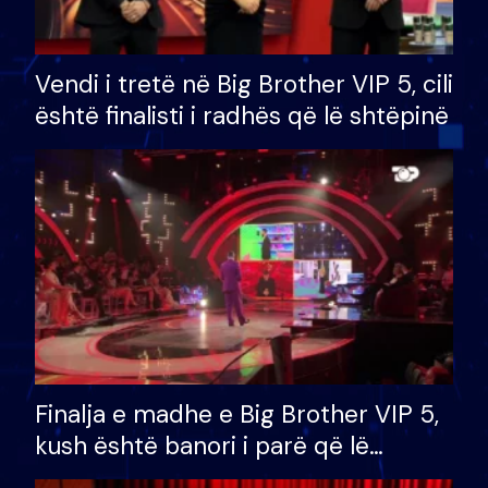
Vendi i tretë në Big Brother VIP 5, cili
është finalisti i radhës që lë shtëpinë
Finalja e madhe e Big Brother VIP 5,
kush është banori i parë që lë
shtëpinë dhe humb mundësinë për