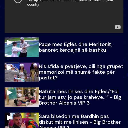
Paqe mes Eglës dhe Meritonit,
banorët kërcejnë së bashku
Nis sfida e pyetjeve, cili nga grupet
memorizoi më shumë fakte për
pastat?
Batuta mes Ilnisës dhe Eglës/“Fol
kur jam aty, jo pas krahëve…” - Big
Brother Albania VIP 3
Sara bisedon me Bardhin pas
diskutimit me Ilnisën - Big Brother
Albania VIP 3