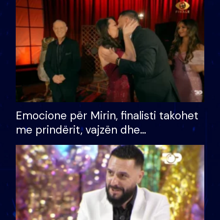
të fituar çmimin e madh
Emocione për Mirin, finalisti takohet
me prindërit, vajzën dhe
bashkëshorten: S’kemi ndonjë letër
divorci apo jo?