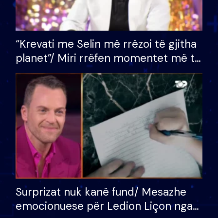
“Krevati me Selin më rrëzoi të gjitha
planet”/ Miri rrëfen momentet më të
bukura në shtëpinë e BB VIP: Do më
mungojë zilja e mëngjesit kur…
Surprizat nuk kanë fund/ Mesazhe
emocionuese për Ledion Liçon nga