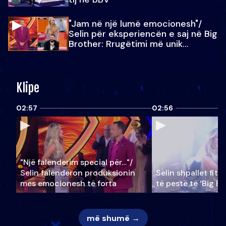
"Jam në një lumë emocionesh"/
Selin për eksperiencën e saj në Big
Brother: Rrugëtimi më unik…
Klipe
02:57
02:56
"Një falenderim special për…"/
Selin falënderon produksionin
Selin shpallet fitu
mes emocionesh të forta
të pestë të ‘Big Br
më shumë →