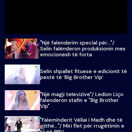
"Një falenderim special për…"/
Selin falënderon produksionin mes
emocionesh të forta
Selin shpallet fituese e edicionit të
pestë të ‘Big Brother Vip’
"Një magji televizive"/ Ledion Liço
falenderon stafin e "Big Brother
Vip"
"Faleminderit Vëllai i Madh dhe të
gjithë…"/ Miri flet për rrugëtimin e
tij në BBV