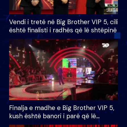
Vendi i tretë në Big Brother VIP 5, cili
është finalisti i radhës që lë shtëpinë
Finalja e madhe e Big Brother VIP 5,
kush është banori i parë që lë
shtëpinë dhe humb mundësinë për