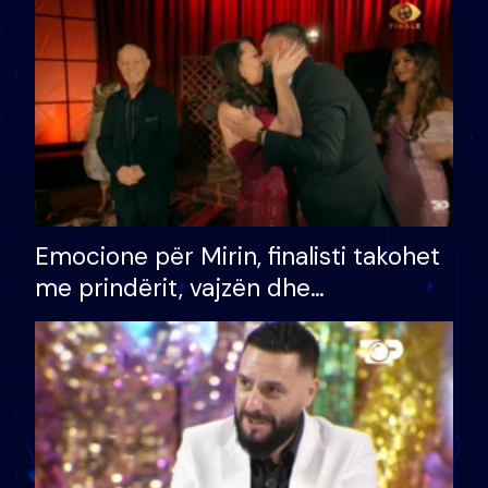
të fituar çmimin e madh
Emocione për Mirin, finalisti takohet
me prindërit, vajzën dhe
bashkëshorten: S’kemi ndonjë letër
divorci apo jo?