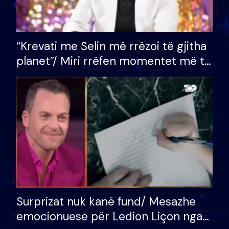
“Krevati me Selin më rrëzoi të gjitha
planet”/ Miri rrëfen momentet më të
bukura në shtëpinë e BB VIP: Do më
mungojë zilja e mëngjesit kur…
Surprizat nuk kanë fund/ Mesazhe
emocionuese për Ledion Liçon nga