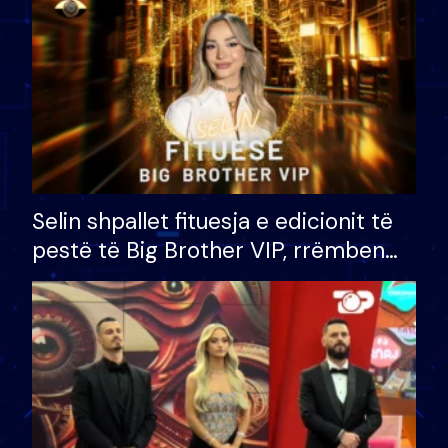
Selin shpallet fituesja e edicionit të
pestë të Big Brother VIP, rrëmben
çmimin e madh prej 100 mijë eurosh