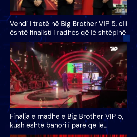
Vendi i tretë në Big Brother VIP 5, cili
është finalisti i radhës që lë shtëpinë
Finalja e madhe e Big Brother VIP 5,
kush është banori i parë që lë
shtëpinë dhe humb mundësinë për