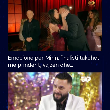
të fituar çmimin e madh
Emocione për Mirin, finalisti takohet
me prindërit, vajzën dhe
bashkëshorten: S’kemi ndonjë letër
divorci apo jo?