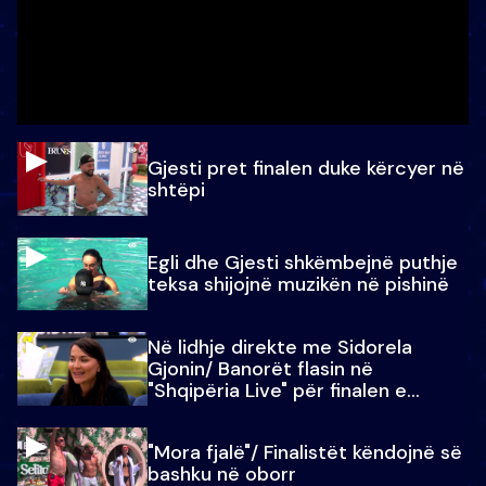
Gjesti pret finalen duke kërcyer në
shtëpi
Egli dhe Gjesti shkëmbejnë puthje
teksa shijojnë muzikën në pishinë
Në lidhje direkte me Sidorela
Gjonin/ Banorët flasin në
"Shqipëria Live" për finalen e
madhe
"Mora fjalë"/ Finalistët këndojnë së
bashku në oborr