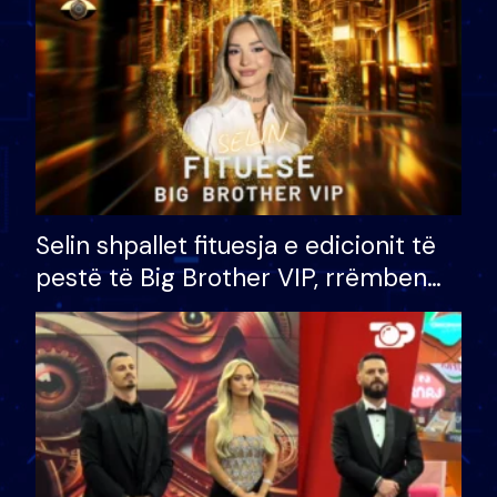
Selin shpallet fituesja e edicionit të
pestë të Big Brother VIP, rrëmben
çmimin e madh prej 100 mijë eurosh