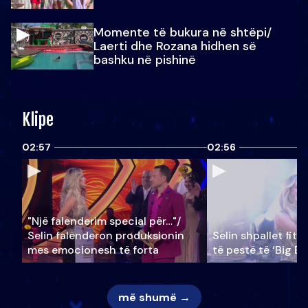
Momente të bukura në shtëpi/
Laerti dhe Rozana hidhen së
bashku në pishinë
Klipe
02:57
02:56
"Një falenderim special për…"/
Selin falënderon produksionin
Selin shpallet fitu
mes emocionesh të forta
të pestë të ‘Big Br
më shumë →