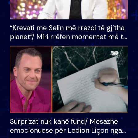
“Krevati me Selin më rrëzoi të gjitha
planet”/ Miri rrëfen momentet më të
bukura në shtëpinë e BB VIP: Do më
mungojë zilja e mëngjesit kur…
Surprizat nuk kanë fund/ Mesazhe
emocionuese për Ledion Liçon nga