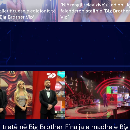
"Një magji televizive"/ Ledion Li
llet fituese e edicionit të
falenderon stafin e "Big Brother
‘Big Brother Vip’
Vip"
i tretë në Big Brother
Finalja e madhe e Big