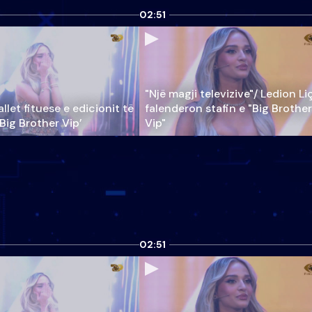
02:51
"Një magji televizive"/ Ledion Li
llet fituese e edicionit të
falenderon stafin e "Big Brother
‘Big Brother Vip’
Vip"
02:51