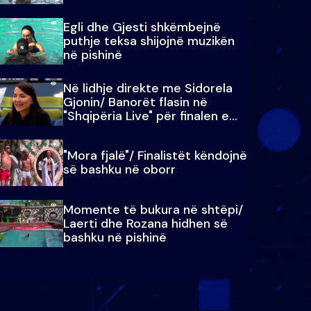
Egli dhe Gjesti shkëmbejnë
puthje teksa shijojnë muzikën
në pishinë
Në lidhje direkte me Sidorela
Gjonin/ Banorët flasin në
"Shqipëria Live" për finalen e
madhe
"Mora fjalë"/ Finalistët këndojnë
së bashku në oborr
Momente të bukura në shtëpi/
Laerti dhe Rozana hidhen së
bashku në pishinë