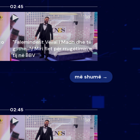
02:45
ço
"Faleminderit Vëllai i Madh dhe të
gjithë…"/ Miri flet për rrugëtimin e
tij në BBV
më shumë →
02:45