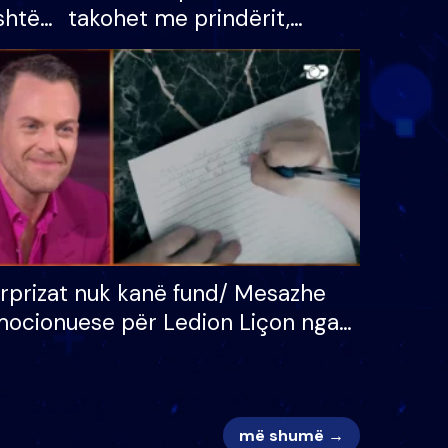
shtë
takohet me prindërit,
tëpinë
vajzën dhe bashkëshorten:
 për
S’kemi ndonjë letër divorci
adh
apo jo?
rprizat nuk kanë fund/ Mesazhe
ocionuese për Ledion Liçon nga
na dhe fëmijët e tij, moderatori
k i mban dot lotët: Nuk meritoj…
më shumë →