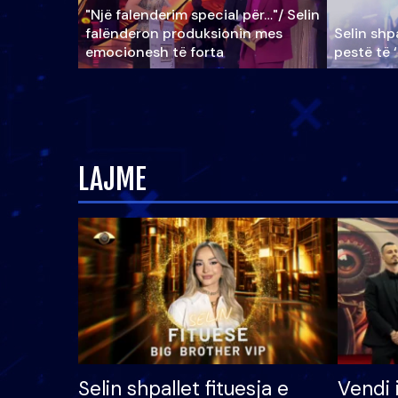
"Një falenderim special për…"/ Selin
falënderon produksionin mes
Selin shpa
emocionesh të forta
pestë të 
LAJME
Selin shpallet fituesja e
Vendi 