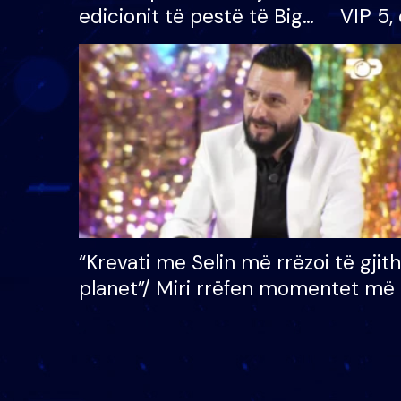
edicionit të pestë të Big
VIP 5, 
Brother VIP, rrëmben
radhës
çmimin e madh prej 100
mijë eurosh
“Krevati me Selin më rrëzoi të gjit
planet”/ Miri rrëfen momentet më 
bukura në shtëpinë e BB VIP: Do 
mungojë zilja e mëngjesit kur…