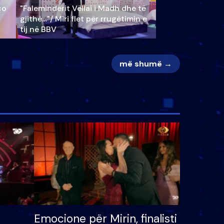
ço
"Faleminderit Vëllai i Madh dhe të
gjithë…"/ Miri flet për rrugëtimin e
tij në BBV
më shumë →
Emocione për Mirin, finalisti