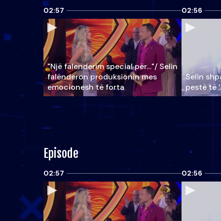
02:57
02:56
"Një falenderim special për…"/ Selin
falënderon produksionin mes
Selin shpa
emocionesh të forta
pestë të 
Episode
02:57
02:56