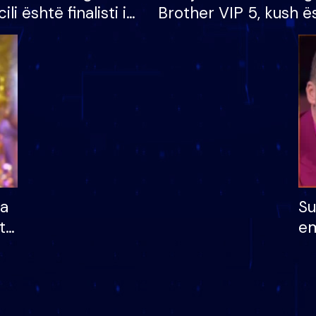
cili është finalisti i
Brother VIP 5, kush ë
 që lë shtëpinë
banori i parë që lë sh
dhe humb mundësinë
të fituar çmimin e m
ha
Su
të
em
më
në
nu