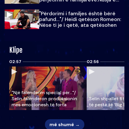
Julit…
"Përdorimi i familjes është bërë
pafund…"/ Heidi qetëson Romeon:
Nëse ti je i qetë, ata qetësohen
Klipe
02:57
02:56
"Një falenderim special për…"/
Selin falënderon produksionin
Selin shpallet fitu
mes emocionesh të forta
të pestë të ‘Big Br
më shumë →