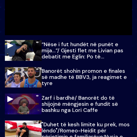
“Nëse i fut hundët në punët e
mija…”/ Gjesti flet me Livian pas
debatit me Eglin: Po të
paralajmëroj
Banorët shohin promon e finales
së madhe të BBV3, ja reagimet e
tyre
Zarf i bardhë/ Banorët do të
shijojnë mëngjesin e fundit së
bashku nga Lori Caffe
"Duhet të kesh limite ku prek, mos
lëndo"/Romeo-Heidit për
përjetimin e familjarëve:Nusja e