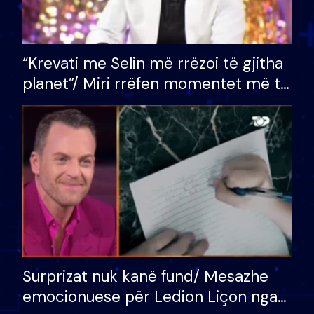
“Krevati me Selin më rrëzoi të gjitha
planet”/ Miri rrëfen momentet më të
bukura në shtëpinë e BB VIP: Do më
mungojë zilja e mëngjesit kur…
Surprizat nuk kanë fund/ Mesazhe
emocionuese për Ledion Liçon nga