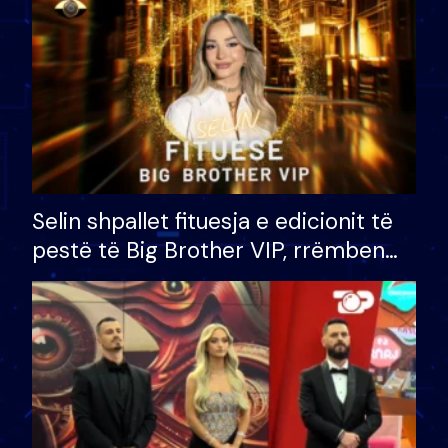
Selin shpallet fituesja e edicionit të
pestë të Big Brother VIP, rrëmben
çmimin e madh prej 100 mijë eurosh