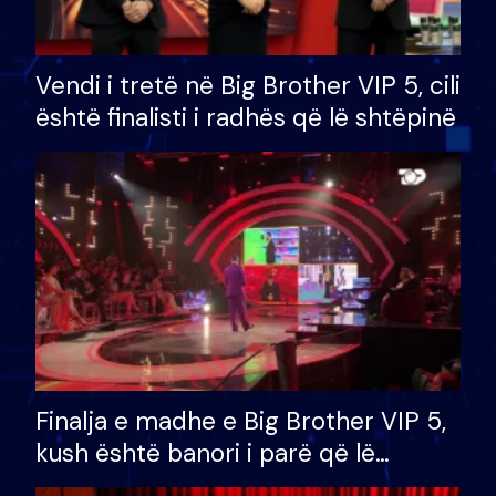
Vendi i tretë në Big Brother VIP 5, cili
është finalisti i radhës që lë shtëpinë
Finalja e madhe e Big Brother VIP 5,
kush është banori i parë që lë
shtëpinë dhe humb mundësinë për