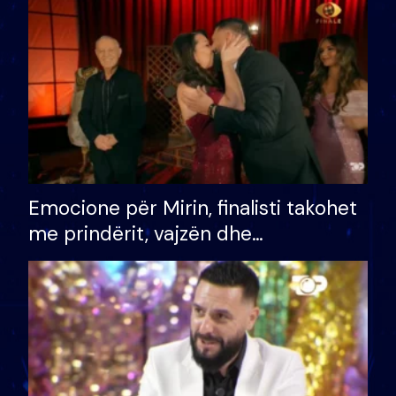
të fituar çmimin e madh
Emocione për Mirin, finalisti takohet
me prindërit, vajzën dhe
bashkëshorten: S’kemi ndonjë letër
divorci apo jo?