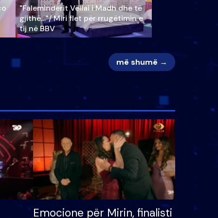
ço
"Faleminderit Vëllai i Madh dhe të
gjithë…"/ Miri flet për rrugëtimin e
tij në BBV
më shumë →
Emocione për Mirin, finalisti