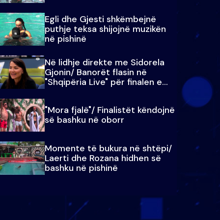
Egli dhe Gjesti shkëmbejnë
puthje teksa shijojnë muzikën
në pishinë
Në lidhje direkte me Sidorela
Gjonin/ Banorët flasin në
"Shqipëria Live" për finalen e
madhe
"Mora fjalë"/ Finalistët këndojnë
së bashku në oborr
Momente të bukura në shtëpi/
Laerti dhe Rozana hidhen së
bashku në pishinë