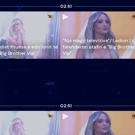
02:51
"Një magji televizive"/ Ledion Li
llet fituese e edicionit të
falenderon stafin e "Big Brother
‘Big Brother Vip’
Vip"
02:51