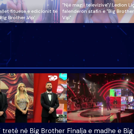
"Një magji televizive"/ Ledion Li
llet fituese e edicionit të
falenderon stafin e "Big Brother
‘Big Brother Vip’
Vip"
i tretë në Big Brother
Finalja e madhe e Big