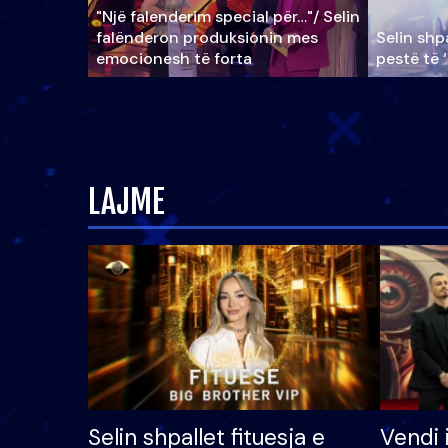
"Një falenderim special për…"/ Selin
falënderon produksionin mes
Selin shpa
emocionesh të forta
pestë të 
LAJME
Selin shpallet fituesja e
Vendi 