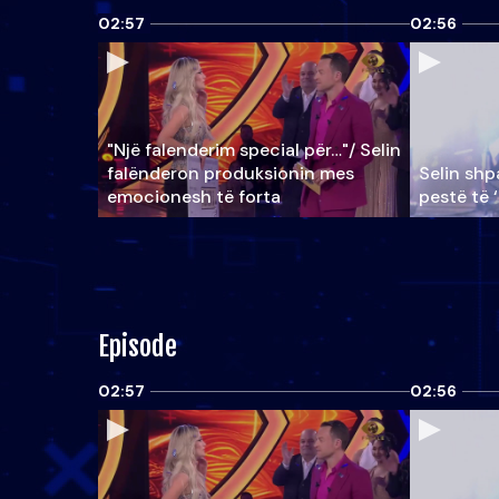
02:57
02:56
"Një falenderim special për…"/ Selin
falënderon produksionin mes
Selin shpa
emocionesh të forta
pestë të 
Episode
02:57
02:56