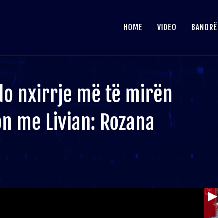
HOME
VIDEO
BANORË
do nxirrje më të mirën
on me Livian: Rozana