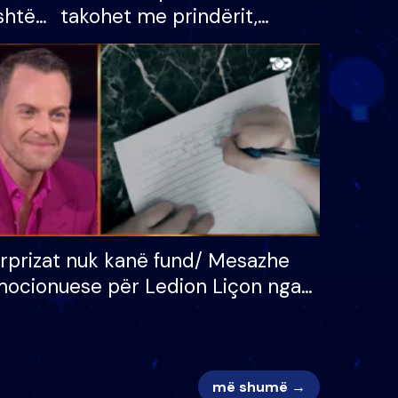
shtë
takohet me prindërit,
tëpinë
vajzën dhe bashkëshorten:
 për
S’kemi ndonjë letër divorci
adh
apo jo?
rprizat nuk kanë fund/ Mesazhe
ocionuese për Ledion Liçon nga
na dhe fëmijët e tij, moderatori
k i mban dot lotët: Nuk meritoj…
më shumë →