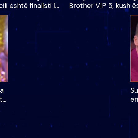
cili është finalisti i
Brother VIP 5, kush ë
 që lë shtëpinë
banori i parë që lë sh
dhe humb mundësinë
të fituar çmimin e m
ha
Su
të
em
më
në
nu