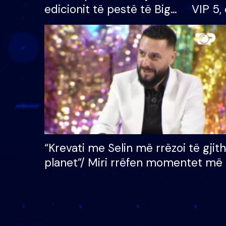
edicionit të pestë të Big
VIP 5, 
Brother VIP, rrëmben
radhës
çmimin e madh prej 100
mijë eurosh
“Krevati me Selin më rrëzoi të gjit
planet”/ Miri rrëfen momentet më 
bukura në shtëpinë e BB VIP: Do 
mungojë zilja e mëngjesit kur…