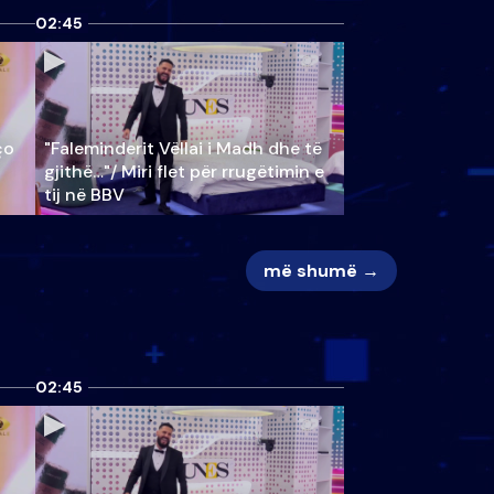
02:45
ço
"Faleminderit Vëllai i Madh dhe të
gjithë…"/ Miri flet për rrugëtimin e
tij në BBV
më shumë →
02:45