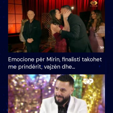
të fituar çmimin e madh
Emocione për Mirin, finalisti takohet
me prindërit, vajzën dhe
bashkëshorten: S’kemi ndonjë letër
divorci apo jo?