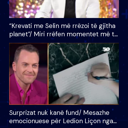
“Krevati me Selin më rrëzoi të gjitha
planet”/ Miri rrëfen momentet më të
bukura në shtëpinë e BB VIP: Do më
mungojë zilja e mëngjesit kur…
Surprizat nuk kanë fund/ Mesazhe
emocionuese për Ledion Liçon nga