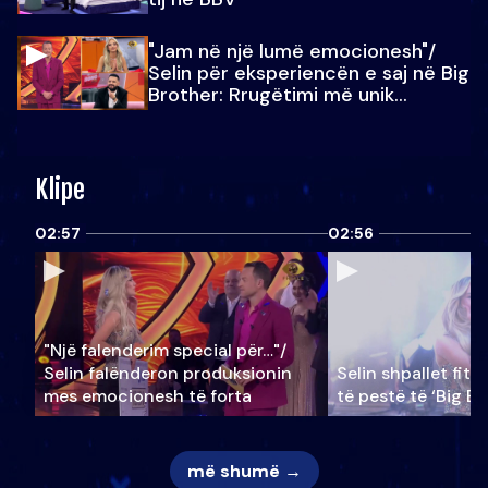
"Jam në një lumë emocionesh"/
Selin për eksperiencën e saj në Big
Brother: Rrugëtimi më unik…
Klipe
02:57
02:56
"Një falenderim special për…"/
Selin falënderon produksionin
Selin shpallet fitu
mes emocionesh të forta
të pestë të ‘Big Br
më shumë →