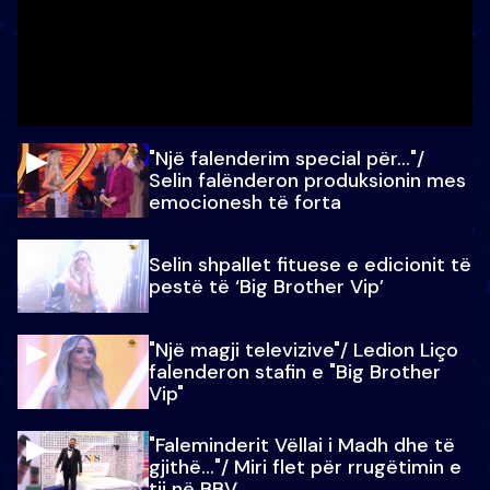
"Një falenderim special për…"/
Selin falënderon produksionin mes
emocionesh të forta
Selin shpallet fituese e edicionit të
pestë të ‘Big Brother Vip’
"Një magji televizive"/ Ledion Liço
falenderon stafin e "Big Brother
Vip"
"Faleminderit Vëllai i Madh dhe të
gjithë…"/ Miri flet për rrugëtimin e
tij në BBV