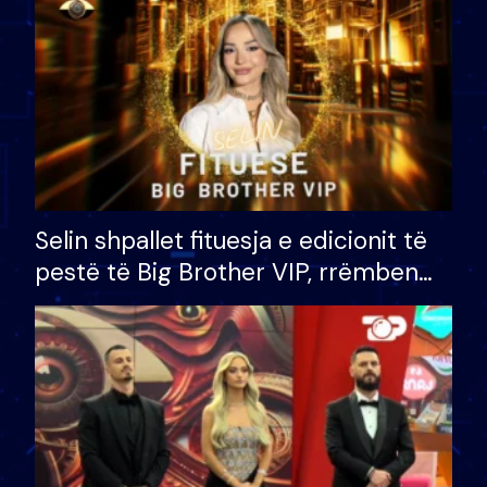
Selin shpallet fituesja e edicionit të
pestë të Big Brother VIP, rrëmben
çmimin e madh prej 100 mijë eurosh