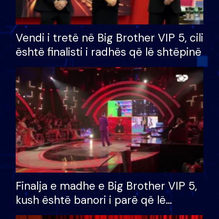
Vendi i tretë në Big Brother VIP 5, cili
është finalisti i radhës që lë shtëpinë
Finalja e madhe e Big Brother VIP 5,
kush është banori i parë që lë
shtëpinë dhe humb mundësinë për