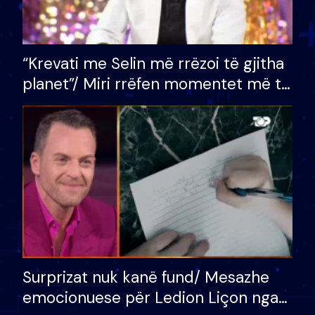
“Krevati me Selin më rrëzoi të gjitha
planet”/ Miri rrëfen momentet më të
bukura në shtëpinë e BB VIP: Do më
mungojë zilja e mëngjesit kur…
Surprizat nuk kanë fund/ Mesazhe
emocionuese për Ledion Liçon nga