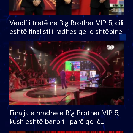
Vendi i tretë në Big Brother VIP 5, cili
është finalisti i radhës që lë shtëpinë
Finalja e madhe e Big Brother VIP 5,
kush është banori i parë që lë
shtëpinë dhe humb mundësinë për