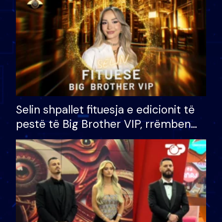
Selin shpallet fituesja e edicionit të
pestë të Big Brother VIP, rrëmben
çmimin e madh prej 100 mijë eurosh