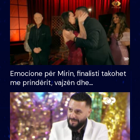
të fituar çmimin e madh
Emocione për Mirin, finalisti takohet
me prindërit, vajzën dhe
bashkëshorten: S’kemi ndonjë letër
divorci apo jo?