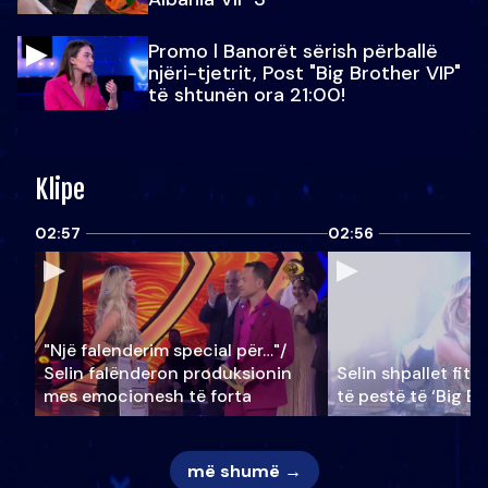
Promo l Banorët sërish përballë
njëri-tjetrit, Post "Big Brother VIP"
të shtunën ora 21:00!
Klipe
02:57
02:56
"Një falenderim special për…"/
Selin falënderon produksionin
Selin shpallet fitu
mes emocionesh të forta
të pestë të ‘Big Br
më shumë →