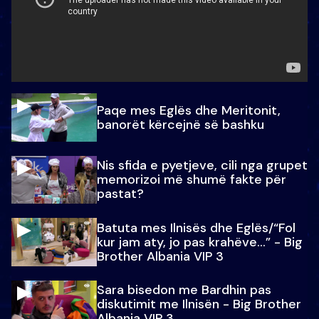
Paqe mes Eglës dhe Meritonit,
banorët kërcejnë së bashku
Nis sfida e pyetjeve, cili nga grupet
memorizoi më shumë fakte për
pastat?
Batuta mes Ilnisës dhe Eglës/“Fol
kur jam aty, jo pas krahëve…” - Big
Brother Albania VIP 3
Sara bisedon me Bardhin pas
diskutimit me Ilnisën - Big Brother
Albania VIP 3